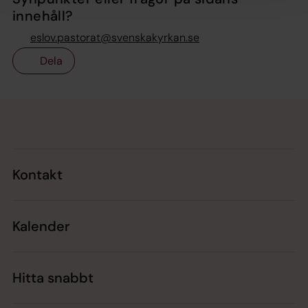
innehåll?
eslov.pastorat@svenskakyrkan.se
Dela
Tillbaka till toppen
Tillbaka till innehållet
Kontakt
Kalender
Hitta snabbt