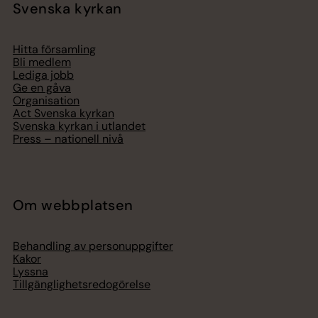
Svenska kyrkan
Hitta församling
Bli medlem
Lediga jobb
Ge en gåva
Organisation
Act Svenska kyrkan
Svenska kyrkan i utlandet
Press – nationell nivå
Om webbplatsen
Behandling av personuppgifter
Kakor
Lyssna
Tillgänglighetsredogörelse