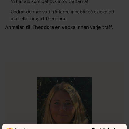
Vi har allt som behövs inför träffarna!
Undrar du mer vad träffarna innebär så skicka ett
mail eller ring till Theodora.
Anmälan till Theodora en vecka innan varje träff.