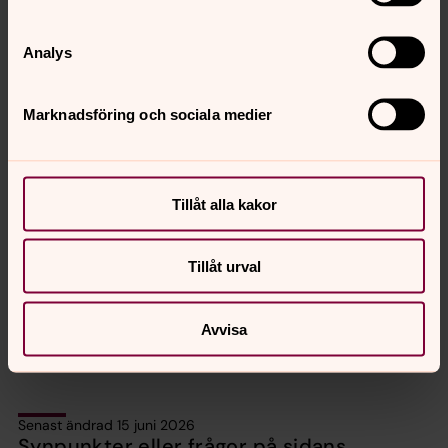
Analys
Marknadsföring och sociala medier
Tillåt alla kakor
Sara Jönsson
Pedagog, Svenska kyrkan Eslöv
Tillåt urval
Direkt:
072-593 20 15
sara.jonsson@svenskakyrkan.se
E-post:
Avvisa
Senast ändrad 15 juni 2026
Synpunkter eller frågor på sidans