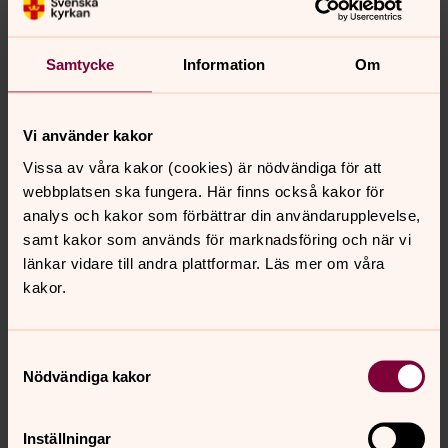
Samtycke
Information
Om
Theodora Stenson
Vi använder kakor
Pedagog, Leg. Lärare, Svenska kyrkan Eslöv
Vissa av våra kakor (cookies) är nödvändiga för att
webbplatsen ska fungera. Här finns också kakor för
Mobil:
072-593 20 19
theodora.stenson@svenskakyrkan.se
E-post:
analys och kakor som förbättrar din användarupplevelse,
samt kakor som används för marknadsföring och när vi
länkar vidare till andra plattformar. Läs mer om våra
kakor.
Samtyckesval
Nödvändiga kakor
Inställningar