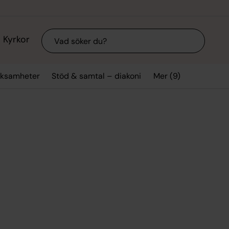
Sök
Kyrkor
Mer (9)
rksamheter
Stöd & samtal – diakoni