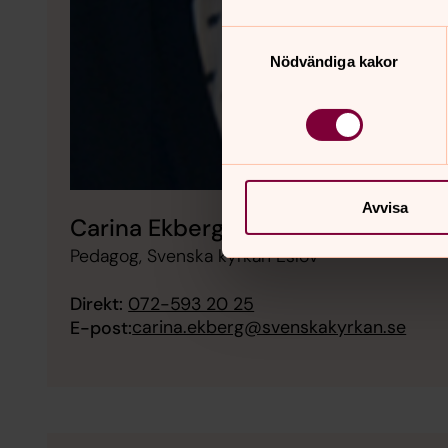
Samtyckesval
Nödvändiga kakor
Avvisa
Carina Ekberg
Pedagog, Svenska kyrkan Eslöv
Direkt:
072-593 20 25
carina.ekberg@svenskakyrkan.se
E-post: