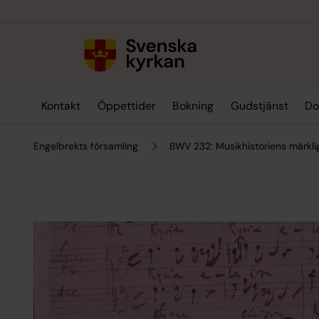
Till innehållet
Till undermeny
Kontakt
Öppettider
Bokning
Gudstjänst
Do
Engelbrekts församling
BWV 232: Musikhistoriens märkli