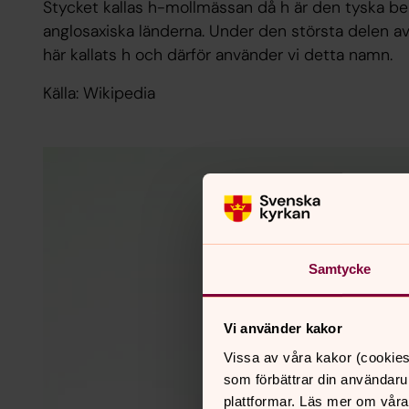
Stycket kallas h-mollmässan då h är den tyska ben
anglosaxiska länderna. Under den största delen a
här kallats h och därför använder vi detta namn.
Källa: Wikipedia
Samtycke
Vi använder kakor
Vissa av våra kakor (cookies
som förbättrar din användaru
plattformar. Läs mer om våra