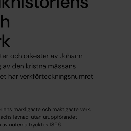
khistoriens
ch
rk
ster och orkester av Johann
g av den kristna mässans
rket har verkförteckningsnumret
riens märkligaste och mäktigaste verk.
 Bachs levnad, utan uruppförandet
 av noterna trycktes 1856.