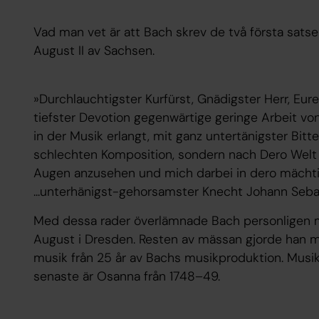
Vad man vet är att Bach skrev de två första satsern
August II av Sachsen.
»Durchlauchtigster Kurfürst, Gnädigster Herr, Eure
tiefster Devotion gegenwärtige geringe Arbeit vo
in der Musik erlangt, mit ganz untertänigster Bitt
schlechten Komposition, sondern nach Dero Wel
Augen anzusehen und mich darbei in dero mächti
...unterhänigst-gehorsamster Knecht Johann Seba
Med dessa rader överlämnade Bach personligen mus
August i Dresden. Resten av mässan gjorde han m
musik från 25 år av Bachs musikproduktion. Musike
senaste är Osanna från 1748–49.