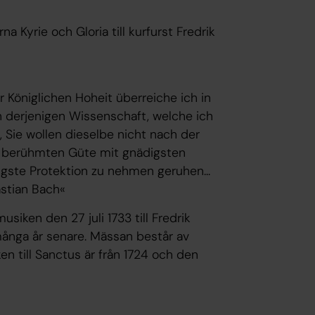
a Kyrie och Gloria till kurfurst Fredrik
r Königlichen Hoheit überreiche ich in
n derjenigen Wissenschaft, welche ich
e, Sie wollen dieselbe nicht nach der
t berühmten Güte mit gnädigsten
gste Protektion zu nehmen geruhen...
stian Bach«
iken den 27 juli 1733 till Fredrik
ånga år senare. Mässan består av
n till Sanctus är från 1724 och den