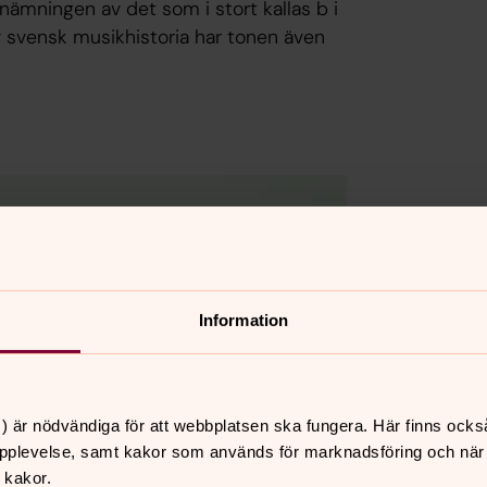
ämningen av det som i stort kallas b i
v svensk musikhistoria har tonen även
Information
) är nödvändiga för att webbplatsen ska fungera. Här finns ocks
pplevelse, samt kakor som används för marknadsföring och när vi
 kakor.