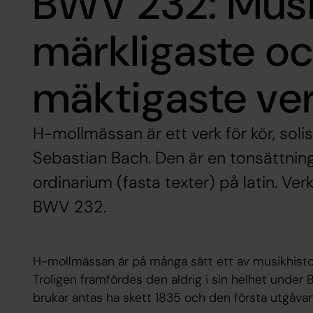
BWV 232: Musi
märkligaste o
mäktigaste ve
H-mollmässan är ett verk för kör, soli
Sebastian Bach. Den är en tonsättnin
ordinarium (fasta texter) på latin. Ve
BWV 232.
H-mollmässan är på många sätt ett av musikhisto
Troligen framfördes den aldrig i sin helhet under
brukar antas ha skett 1835 och den första utgåvan