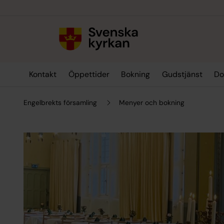
Till innehållet
Till undermeny
Kontakt
Öppettider
Bokning
Gudstjänst
Do
Engelbrekts församling
Menyer och bokning