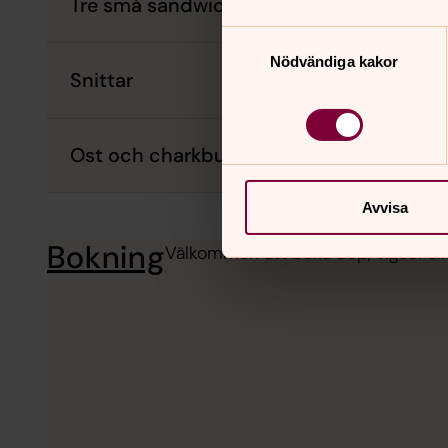
Tre små sandwich
Samtyckesval
Nödvändiga kakor
Snittar
Ost och charkbuffé
Avvisa
Bokning
Välkommen att boka dop, vigsel ell