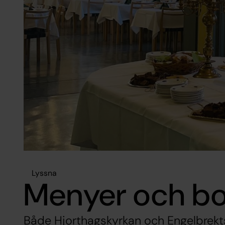
Lyssna
Menyer och b
Både Hjorthagskyrkan och Engelbrekts