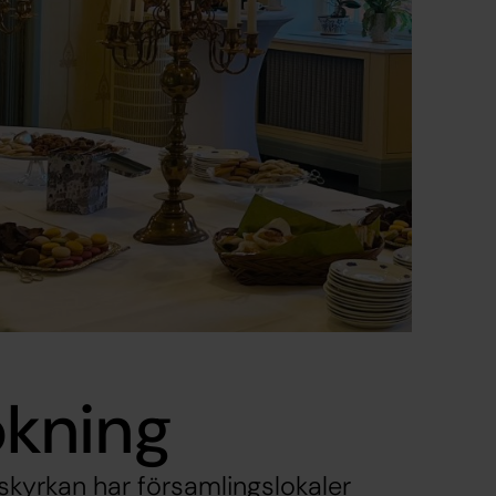
okning
kyrkan har församlingslokaler