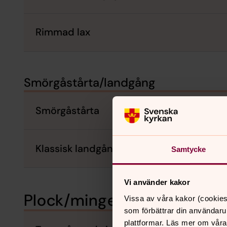
Rimmad lax
Smörgåstårta/landgång
Smörgåstårta
Klassisk landgång
Samtycke
Vi använder kakor
Plock/mingel
Vissa av våra kakor (cookies
som förbättrar din användaru
plattformar. Läs mer om våra