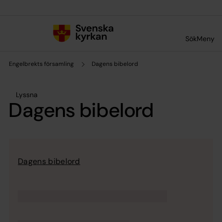
Till innehållet
Till undermeny
Sök
Meny
Engelbrekts församling
Dagens bibelord
Lyssna
Dagens bibelord
Dagens bibelord