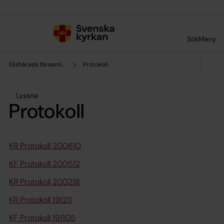
Till innehållet
Till undermeny
Sök
Meny
Ekshärads församling
Protokoll
Lyssna
Protokoll
KR Protokoll 200610
KF Protokoll 200512
KR Protokoll 200218
KR Protokoll 191211
KF Protokoll 191105