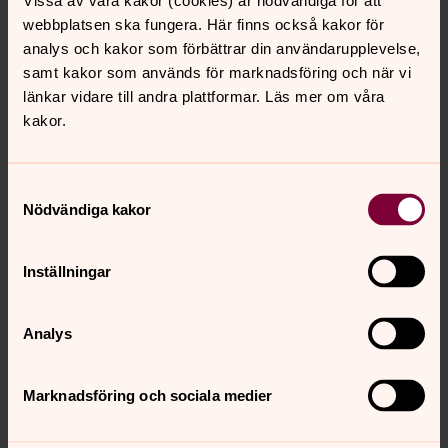
Vissa av våra kakor (cookies) är nödvändiga för att
KR Protokoll 150324
webbplatsen ska fungera. Här finns också kakor för
KR Protokoll 150210
analys och kakor som förbättrar din användarupplevelse,
samt kakor som används för marknadsföring och när vi
KR Protokoll 141022
länkar vidare till andra plattformar. Läs mer om våra
KR Protokoll 140910
kakor.
KR Protokoll 140617
Samtyckesval
KF Protokoll 140514
Nödvändiga kakor
KR Protokoll 140326
KR Protokoll 140115
Inställningar
KR Protokoll 131127
Analys
KF Protokoll 131106
KR Protokoll 130925
Marknadsföring och sociala medier