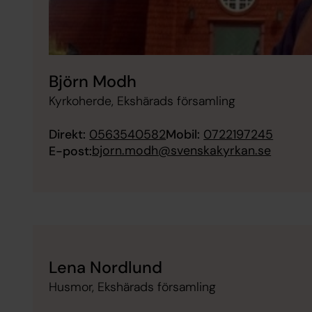
Björn Modh
Kyrkoherde, Ekshärads församling
Direkt:
0563540582
Mobil:
0722197245
bjorn.modh@svenskakyrkan.se
E-post:
Lena Nordlund
Husmor, Ekshärads församling