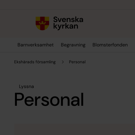
Till innehållet
Till undermeny
Barnverksamhet
Begravning
Blomsterfonden
Ekshärads församling
Personal
Lyssna
Personal