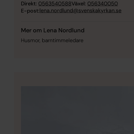
Direkt:
0563540588
Växel:
056340050
lena.nordlund@svenskakyrkan.se
E-post:
Mer om Lena Nordlund
Husmor, barntimmeledare