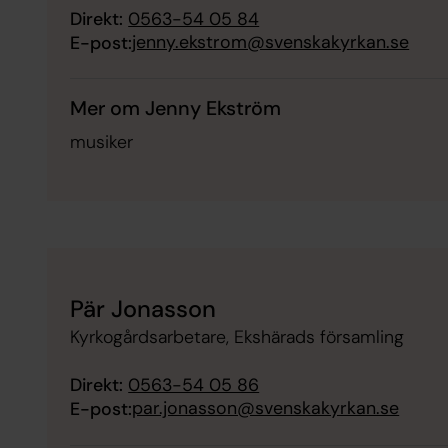
Direkt:
0563-54 05 84
jenny.ekstrom@svenskakyrkan.se
E-post:
Mer om Jenny Ekström
musiker
Pär Jonasson
Kyrkogårdsarbetare, Ekshärads församling
Direkt:
0563-54 05 86
par.jonasson@svenskakyrkan.se
E-post: