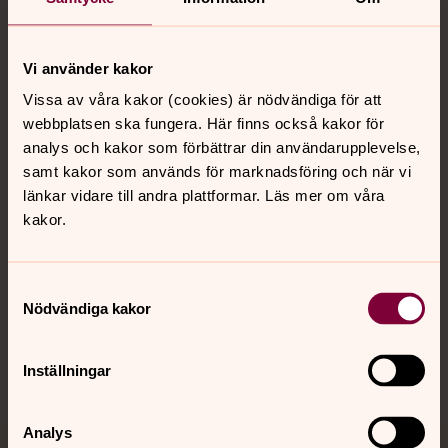
Vi använder kakor
Kontakt
Vissa av våra kakor (cookies) är nödvändiga för att
webbplatsen ska fungera. Här finns också kakor för
analys och kakor som förbättrar din användarupplevelse,
Kalender
samt kakor som används för marknadsföring och när vi
länkar vidare till andra plattformar. Läs mer om våra
kakor.
Hitta snabbt
Samtyckesval
Nödvändiga kakor
Sociala kanaler
Inställningar
Analys