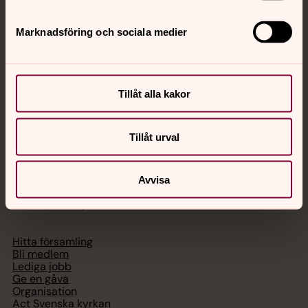
Jourhavande präst
Marknadsföring och sociala medier
Akut samtals- och krisstöd. Prata eller chatta anonymt
med en präst på kvällar och nätter.
Tillåt alla kakor
Chatt
Digitalt brev
Telefon 112
Tillåt urval
Avvisa
Svenska kyrkan
Hitta församling
Bli medlem
Lediga jobb
Ge en gåva
Organisation
Act Svenska kyrkan