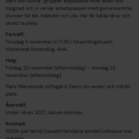
barn och vuxna i grupper anpassade efter ålder och
mognad och vi varvar arbetspassen med gemensamma
stunder för lek, måltider och vila. Här får både tårar och
skratt ta plats.
Förträff:
Torsdag 5 november kl 17.30 i församlingshuset,
Västerleds församling, Alvik.
Helg:
Fredag 20 november (eftermiddag) – söndag 22
november (eftermiddag)
Plats: Marielunds stiftsgård, Ekerö, en vacker och rofylld
plats.
Återträff:
Under våren 2027, datum kommer.
Kostnad:
500kr per familj (oavsett familjens storlek) inklusive mat
och logi.