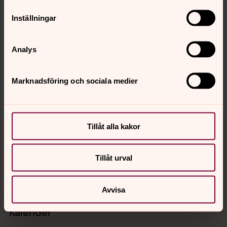
Inställningar
Senast ändrad 5 maj 2026
Synpunkter eller frågor på sidans
Analys
innehåll?
ekero.pastorat@svenskakyrkan.se
Marknadsföring och sociala medier
Dela
Tillbaka till toppen
Tillbaka till innehållet
Tillåt alla kakor
Tillåt urval
Kontakt
Avvisa
Kalender