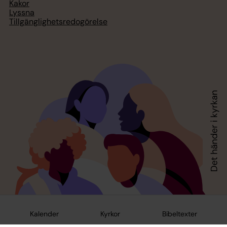
Kakor
Lyssna
Tillgänglighetsredogörelse
Kalender
Kyrkor
Bibeltexter