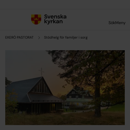
Till innehållet
Till undermeny
Sök
Meny
EKERÖ PASTORAT
Stödhelg för familjer i sorg