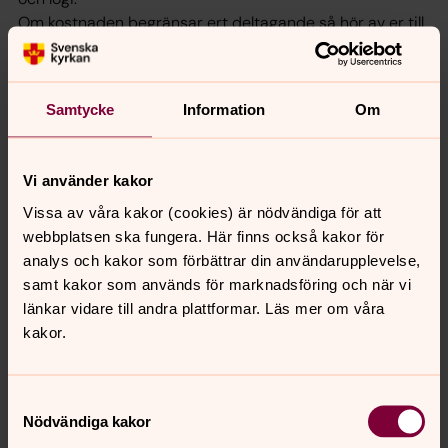
Om kostnaden begränsar ert deltagande så hör av er till
er hemförsamling.
Sista anmälningsdag: 1 oktober.
Samtycke
Information
Om
Vi som leder helgen har lång utbildning och erfarenhet
av att möta både barn och vuxna i sorg och innan
helgen börjar kommer vi att kontakta er för att skapa de
Vi använder kakor
bästa förutsättningarna för just er familj.
Vissa av våra kakor (cookies) är nödvändiga för att
Varmt välkommen med dina eventuella frågor och/eller
webbplatsen ska fungera. Här finns också kakor för
din intresseanmälan till:
analys och kakor som förbättrar din användarupplevelse,
samt kakor som används för marknadsföring och när vi
Sandra Malmborg, diakoniassistent Färingsö församling.
länkar vidare till andra plattformar. Läs mer om våra
08- 564 20950,
sandra.malmborg@svenskakyrkan.se
kakor.
Varje sorg är unik men vi behöver inte bära den
ensamma. Välkommen att hitta stöd, värme och
Samtyckesval
gemenskap i en trygg miljö.
Nödvändiga kakor