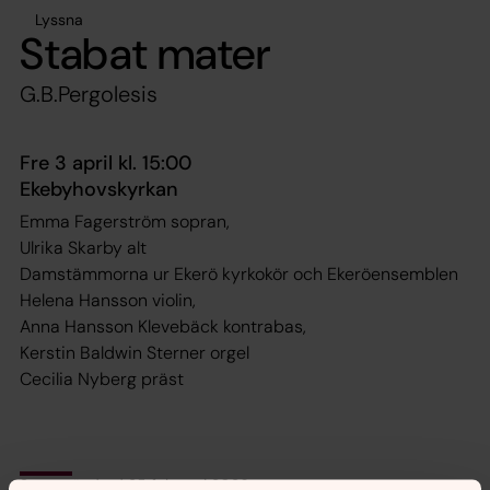
Lyssna
Stabat mater
G.B.Pergolesis
Fre 3 april kl. 15:00
Ekebyhovskyrkan
Emma Fagerström sopran,
Ulrika Skarby alt
Damstämmorna ur Ekerö kyrkokör och Ekeröensemblen
Helena Hansson violin,
Anna Hansson Klevebäck kontrabas,
Kerstin Baldwin Sterner orgel
Cecilia Nyberg präst
Senast ändrad 25 februari 2026