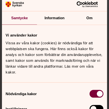
Synpunkter eller frågor på sidans
innehåll?
ekero.pastorat@svenskakyrkan.se
Samtycke
Information
Om
Dela
Vi använder kakor
Tillbaka till toppen
Tillbaka till innehållet
Vissa av våra kakor (cookies) är nödvändiga för att
webbplatsen ska fungera. Här finns också kakor för
analys och kakor som förbättrar din användarupplevelse,
samt kakor som används för marknadsföring och när vi
Kontakt
länkar vidare till andra plattformar. Läs mer om våra
kakor.
Kalender
Samtyckesval
Nödvändiga kakor
Hitta snabbt
Inställningar