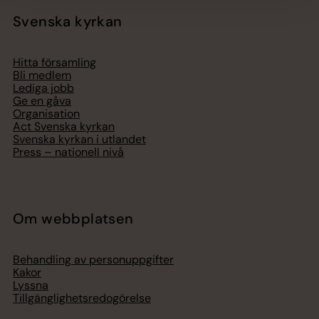
Svenska kyrkan
Hitta församling
Bli medlem
Lediga jobb
Ge en gåva
Organisation
Act Svenska kyrkan
Svenska kyrkan i utlandet
Press – nationell nivå
Om webbplatsen
Behandling av personuppgifter
Kakor
Lyssna
Tillgänglighetsredogörelse