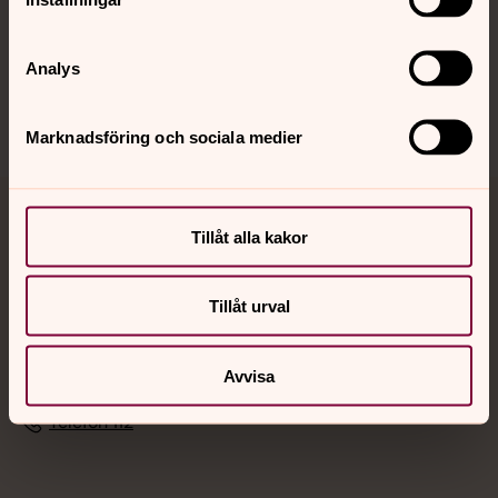
Sociala kanaler
Analys
Marknadsföring och sociala medier
Jourhavande präst
Tillåt alla kakor
Akut samtals- och krisstöd. Prata eller chatta anonymt
med en präst på kvällar och nätter.
Tillåt urval
Chatt
Avvisa
Digitalt brev
Telefon 112