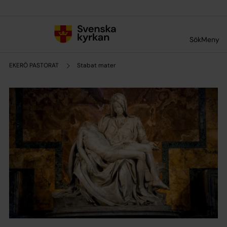
Till innehållet
Till undermeny
Sök
Meny
EKERÖ PASTORAT
Stabat mater