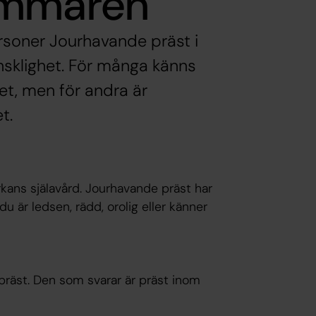
ommaren
rsoner Jourhavande präst i
sklighet. För många känns
et, men för andra är
t.
kans själavård. Jourhavande präst har
du är ledsen, rädd, orolig eller känner
e präst. Den som svarar är präst inom