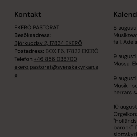
Kontakt
Kalend
EKERÖ PASTORAT
8 augusti
Besöksadress:
Musikteate
fall, Ade
Björkuddsv 2, 17834 EKERÖ
Postadress:
BOX 116, 17822 EKERÖ
9 augusti
Telefon:
+46 856 038700
Mässa, E
ekero.pastorat@svenskakyrkan.s
e
9 augusti
Musik i s
herrars s
10 august
Orgelkon
"Holländs
barock",
slottskyr