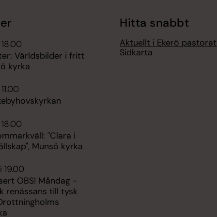
er
Hitta snabbt
Aktuellt i Ekerö pastorat
 18.00
Sidkarta
r: Världsbilder i fritt
lsö kyrka
 11.00
kebyhovskyrkan
 18.00
ommarkväll: "Clara i
ällskap", Munsö kyrka
i 19.00
sert OBS! Måndag -
k renässans till tysk
 Drottningholms
ka