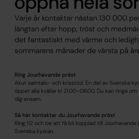
öppna hela s
Varje år kontaktar nästan 130 000 pe
längtan efter hopp, tröst och medmän
det fantastiskt med värme och ledigh
sommarens månader de värsta på åre
Ring Jourhavande präst
Akut samtals- och krisstöd. En del av Svenska kyr
öppet alla kvällar kl 21.00–06.00. Du kan ringa om 
dig ensam.
Så här kontaktar du Jourhavande präst
Ring 112 och be att få bli kopplad till Jourhavand
Svenska kyrkan.