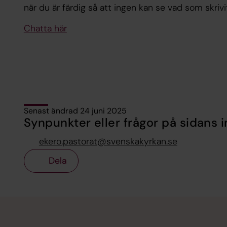
när du är färdig så att ingen kan se vad som skrivi
Chatta här
Senast ändrad 24 juni 2025
Synpunkter eller frågor på sidans i
ekero.pastorat@svenskakyrkan.se
Dela
Tillbaka till toppen
Tillbaka till innehållet