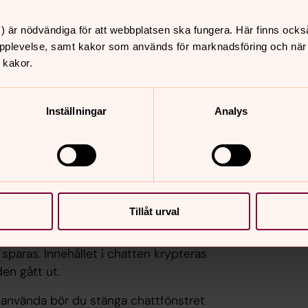
pphör kontakten. Skickar du ett nytt
) är nödvändiga för att webbplatsen ska fungera. Här finns ocks
känner till din tidigare brevväxling,
pplevelse, samt kakor som används för marknadsföring och när vi
 kakor.
 det digitala brevet. Om du låter dem
Inställningar
Analys
ans själavård. Är du ledsen, rädd,
 du Jourhavande präst alla kvällar kl.
er.
Tillåt urval
. Du får vara anonym och det är bara du
paras. Innehållet i chatten krypteras
den gått ut.
 använda bör du stänga chattfönstret