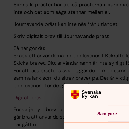
Som alla präster har också prästerna i jouren a
inte och det som sägs stannar mellan er.
Jourhavande präst kan inte nås från utlandet.
Skriv digitalt brev till Jourhavande präst
Så här gör du:
Skapa ett användarnamn och lösenord. Bekräfta lös
Skicka brevet. Ditt användarnamn är inte synligt f
För att läsa prästens svar loggar du in med sa
samma länk som du skrev brevet på. Det är vikti
och lösenord för de går inte att återskapa.
Digitalt brev
För varje nytt brev du skickar måste du skapa et
Samtycke
går bra att använda samma om tidigare digitala br
har gått ut.