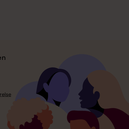
en
relse