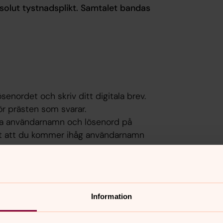
bsolut tystnadsplikt. Samtalet bandas
enordet och skriv ditt digitala brev.
ör prästen som svarar.
mma användarnamn och lösenord på
gt att du kommer ihåg användarnamn
t nytt användarnamn och lösenord. Det
Information
ev är borttagna eller om tiden för dem