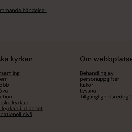
kommande händelser
ka kyrkan
Om webbplats
örsamling
Behandling av
lem
personuppgifter
jobb
Kakor
åva
Lyssna
ation
Tillgänglighetsredogö
nska kyrkan
 kyrkan i utlandet
nationell nivå