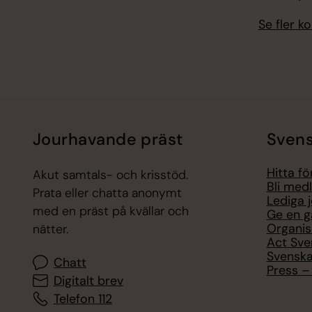
Se fler 
Jourhavande präst
Svens
Hitta f
Akut samtals- och krisstöd.
Bli med
Prata eller chatta anonymt
Lediga 
med en präst på kvällar och
Ge en g
Organis
nätter.
Act Sve
Svenska
Chatt
Press – 
Digitalt brev
Telefon 112