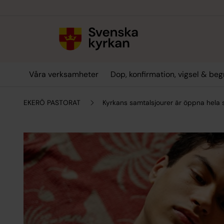
Till innehållet
Till undermeny
Våra verksamheter
Dop, konfirmation, vigsel & be
EKERÖ PASTORAT
Kyrkans samtalsjourer är öppna hel