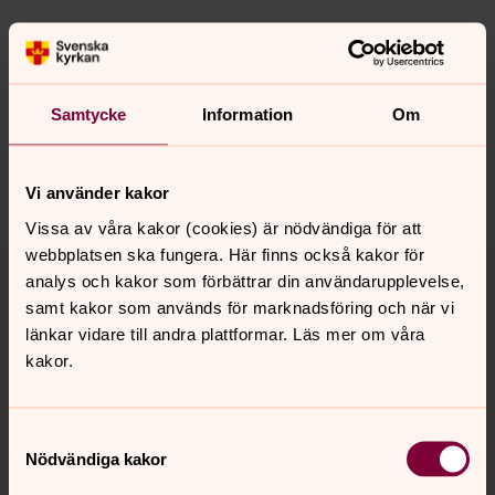
Senast ändrad 22 april 2026
Synpunkter eller frågor på sidans
innehåll?
Samtycke
Information
Om
ekero.pastorat@svenskakyrkan.se
Dela
Vi använder kakor
Vissa av våra kakor (cookies) är nödvändiga för att
Tillbaka till toppen
Tillbaka till innehållet
webbplatsen ska fungera. Här finns också kakor för
analys och kakor som förbättrar din användarupplevelse,
samt kakor som används för marknadsföring och när vi
länkar vidare till andra plattformar. Läs mer om våra
kakor.
Kontakt
Samtyckesval
Kalender
Nödvändiga kakor