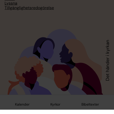
Lyssna
Tillgänglighetsredogörelse
Kalender
Kyrkor
Bibeltexter