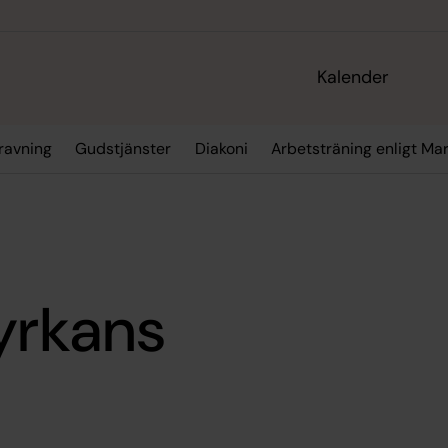
Kalender
gravning
Gudstjänster
Diakoni
Arbetsträning enligt M
yrkans