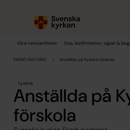
Till innehållet
Till undermeny
Våra verksamheter
Dop, konfirmation, vigsel & be
EKERÖ PASTORAT
Anställda på Kyrkans förskola
Lyssna
Anställda på K
förskola