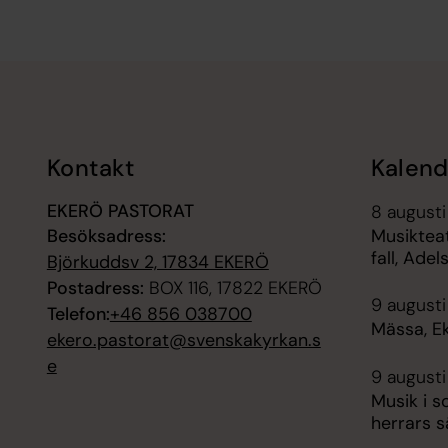
Tillbaka till toppen
Tillbaka till innehållet
Kontakt
Kalend
EKERÖ PASTORAT
8 augusti
Besöksadress:
Musikteate
fall, Ade
Björkuddsv 2, 17834 EKERÖ
Postadress:
BOX 116, 17822 EKERÖ
9 augusti
Telefon:
+46 856 038700
Mässa, E
ekero.pastorat@svenskakyrkan.s
e
9 augusti
Musik i s
herrars s