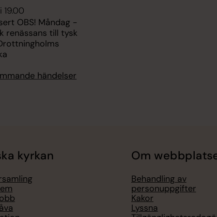
i 19.00
sert OBS! Måndag -
k renässans till tysk
 Drottningholms
ka
kommande händelser
ka kyrkan
Om webbplats
örsamling
Behandling av
lem
personuppgifter
jobb
Kakor
åva
Lyssna