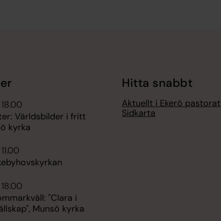
er
Hitta snabbt
Aktuellt i Ekerö pastorat
 18.00
Sidkarta
r: Världsbilder i fritt
lsö kyrka
 11.00
kebyhovskyrkan
 18.00
ommarkväll: "Clara i
ällskap", Munsö kyrka