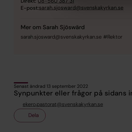
Direkt:
08-560 387 31
sarah.sjosward@svenskakyrkan.se
E-post:
Mer om Sarah Sjöswärd
sarah.sjosward@svenskakyrkan.se #Rektor
Senast ändrad 13 september 2022
Synpunkter eller frågor på sidans i
ekero.pastorat@svenskakyrkan.se
Dela