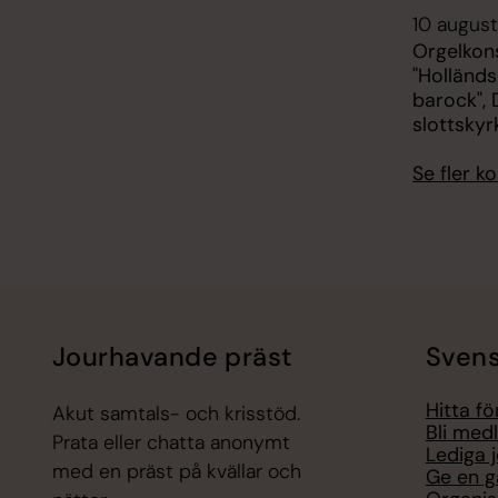
10 august
Orgelkon
"Holländs
barock",
slottskyr
Se fler 
Jourhavande präst
Svens
Hitta f
Akut samtals- och krisstöd.
Bli med
Prata eller chatta anonymt
Lediga 
med en präst på kvällar och
Ge en g