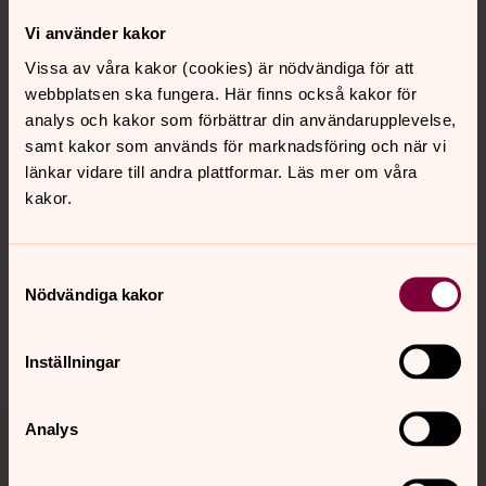
Vi använder kakor
Kontakt
Vissa av våra kakor (cookies) är nödvändiga för att
webbplatsen ska fungera. Här finns också kakor för
analys och kakor som förbättrar din användarupplevelse,
Kalender
samt kakor som används för marknadsföring och när vi
länkar vidare till andra plattformar. Läs mer om våra
kakor.
Hitta snabbt
Samtyckesval
Sociala kanaler
Nödvändiga kakor
Inställningar
Analys
Jourhavande präst