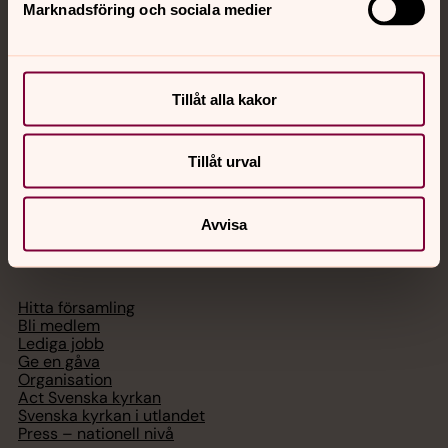
Marknadsföring och sociala medier
Akut samtals- och krisstöd. Prata eller chatta anonymt
med en präst på kvällar och nätter.
Tillåt alla kakor
Chatt
Digitalt brev
Telefon 112
Tillåt urval
Avvisa
Svenska kyrkan
Hitta församling
Bli medlem
Lediga jobb
Ge en gåva
Organisation
Act Svenska kyrkan
Svenska kyrkan i utlandet
Press – nationell nivå