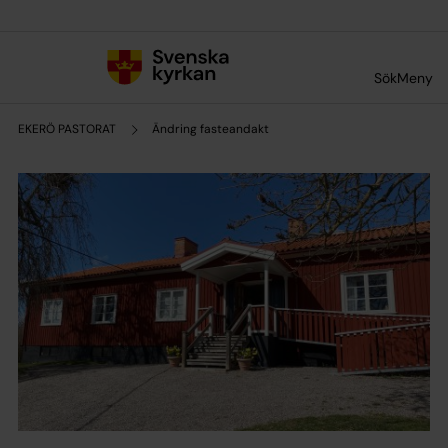
Till innehållet
Till undermeny
Sök
Meny
EKERÖ PASTORAT
Ändring fasteandakt