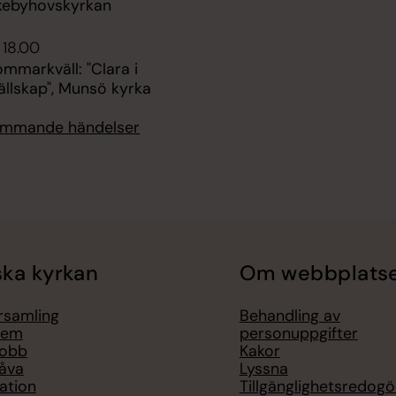
kebyhovskyrkan
 18.00
ommarkväll: "Clara i
ällskap", Munsö kyrka
kommande händelser
ka kyrkan
Om webbplats
örsamling
Behandling av
lem
personuppgifter
jobb
Kakor
åva
Lyssna
ation
Tillgänglighetsredogö