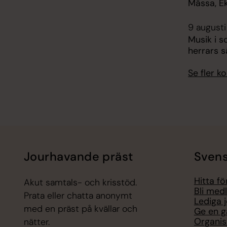
Mässa, E
9 augusti
Musik i s
herrars s
Se fler 
Jourhavande präst
Svens
Hitta f
Akut samtals- och krisstöd.
Bli med
Prata eller chatta anonymt
Lediga 
med en präst på kvällar och
Ge en g
Organis
nätter.