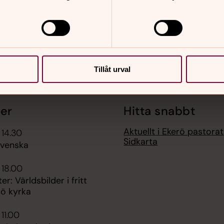
Tillåt urval
er
Hitta snabbt
Aktuellt i Ekerö pastorat
 14.30
Sidkarta
venska
 18.00
r: Världsbilder i fritt
lsö kyrka
 11.00