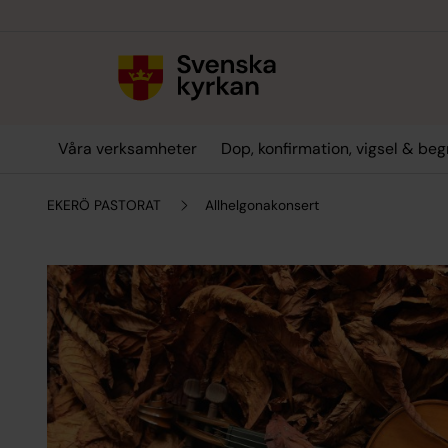
Till innehållet
Till undermeny
Våra verksamheter
Dop, konfirmation, vigsel & be
EKERÖ PASTORAT
Allhelgonakonsert