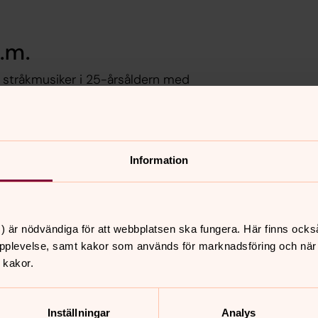
.m.
de stråkmusiker i 25-årsåldern med
av dirigenten Staffan Mårtensson.
, Andreas Olsson: bas.
.
Information
) är nödvändiga för att webbplatsen ska fungera. Här finns ocks
pplevelse, samt kakor som används för marknadsföring och när vi
 kakor.
nnehåll?
Inställningar
Analys