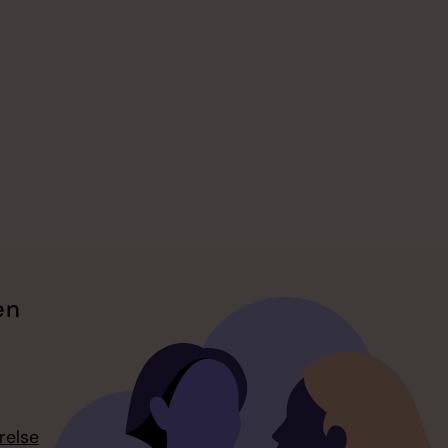
en
relse