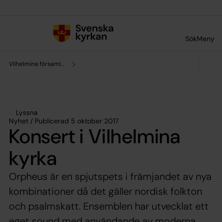
Till innehållet
Till undermeny
Sök
Meny
Vilhelmina församling
Lyssna
Nyhet / Publicerad 5 oktober 2017
Konsert i Vilhelmina
kyrka
Orpheus är en spjutspets i främjandet av nya
kombinationer då det gäller nordisk folkton
och psalmskatt. Ensemblen har utvecklat ett
eget sound med användande av moderna