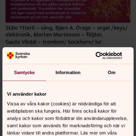
Samtycke
Information
Om
Vi använder kakor
Vissa av våra kakor (cookies) är nödvändiga för att
Synpunkter eller frågor på sidans
webbplatsen ska fungera. Här finns också kakor för
innehåll?
analys och kakor som förbättrar din användarupplevelse,
vilhelmina.forsamling@svenskakyrkan.se
samt kakor som används för marknadsföring och när vi
Dela
länkar vidare till andra plattformar. Läs mer om våra