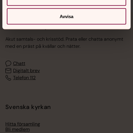
Avvisa
Jourhavande präst
Akut samtals- och krisstöd. Prata eller chatta anonymt
med en präst på kvällar och nätter.
Chatt
Digitalt brev
Telefon 112
Svenska kyrkan
Hitta församling
Bli medlem