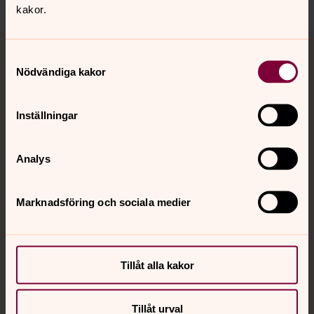
kakor.
Tillbaka till toppen
Tillbaka till innehållet
Samtyckesval
Nödvändiga kakor
Kontakt
Inställningar
Kalender
Analys
Marknadsföring och sociala medier
Hitta snabbt
Sociala kanaler
Tillåt alla kakor
Tillåt urval