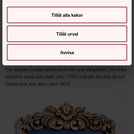
Tillåt alla kakor
Tillåt urval
Avvisa
DIE LIEDERTAFELN
Die beiden Liedertafeln sind tief und vergoldet. Die linke
stammt etwa aus dem Jahr 1750 und die Rechte ist ein
Gipskopie aus dem Jahr 1904.