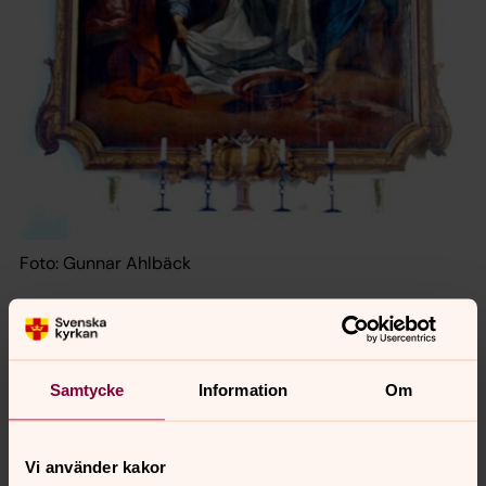
Foto: Gunnar Ahlbäck
Samtycke
Information
Om
DIE KREUTZABNEHME
Vi använder kakor
Kopie von Lars Gottman etwa 1750 nach dem gemälde