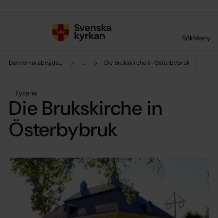
Till innehållet
Till undermeny
Sök
Meny
Dannemorabygdens församling
...
Die Brukskirche in Österbybruk
Lyssna
Die Brukskirche in
Österbybruk