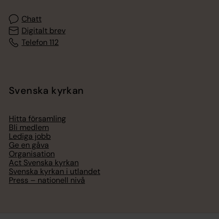
Chatt
Digitalt brev
Telefon 112
Svenska kyrkan
Hitta församling
Bli medlem
Lediga jobb
Ge en gåva
Organisation
Act Svenska kyrkan
Svenska kyrkan i utlandet
Press – nationell nivå