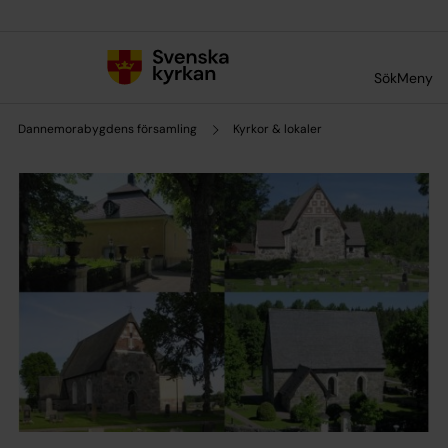
Till innehållet
Till undermeny
Sök
Meny
Dannemorabygdens församling
Kyrkor & lokaler