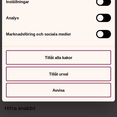
Inställningar
dannemorabygdens.forsamling@svenskakyrkan.se
Dela
Analys
Marknadsföring och sociala medier
Tillbaka till toppen
Tillbaka till innehållet
Tillåt alla kakor
Kontakt
Tillåt urval
Kalender
Avvisa
Hitta snabbt