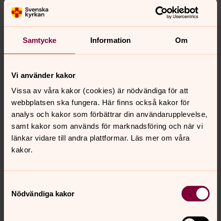
Kyrkans Hus, Österbybruk
Församlingshem som bland annat inrymmer expedition
Samtycke
Information
Om
och barnlokaler.
Vi använder kakor
Storyspot
Vissa av våra kakor (cookies) är nödvändiga för att
webbplatsen ska fungera. Här finns också kakor för
Församlingens kyrkor i Storyspot
analys och kakor som förbättrar din användarupplevelse,
Har du laddat ner appen Storyspot? I den kan du få höra
samt kakor som används för marknadsföring och när vi
korta berättelser om många spännande och intressanta
länkar vidare till andra plattformar. Läs mer om våra
platser runt om i vårt land och vår värld.
kakor.
Samtyckesval
Nödvändiga kakor
Senast ändrad 29 mars 2025
Synpunkter eller frågor på sidans
innehåll?