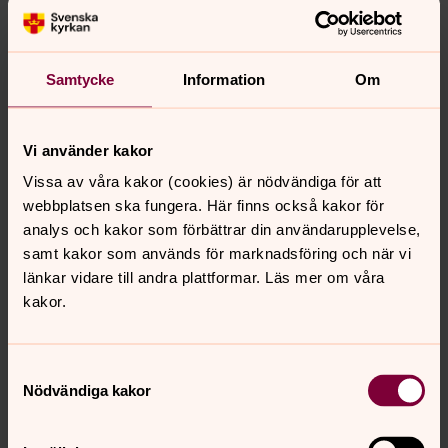
Tema:
Ett nådens år
. Ledare:
Maria
24/12 (v. 52) Krubbgudtjänst med små och stora.
Tema:
Jesu födelse
. Ledare:
Marie och Maria m.fl
.
Samtycke
Information
Om
Fler söndagar med Söndagsskola kan tillkomma, så håll
Vi använder kakor
utkik här på församlingens hemsida!
Vissa av våra kakor (cookies) är nödvändiga för att
webbplatsen ska fungera. Här finns också kakor för
analys och kakor som förbättrar din användarupplevelse,
Söndagsskolan behöver Dig!
samt kakor som används för marknadsföring och när vi
länkar vidare till andra plattformar. Läs mer om våra
kakor.
Samtyckesval
Nödvändiga kakor