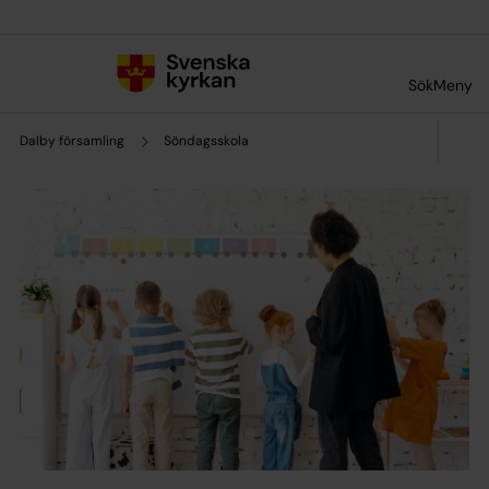
Till innehållet
Till undermeny
Sök
Meny
Dalby församling
Söndagsskola