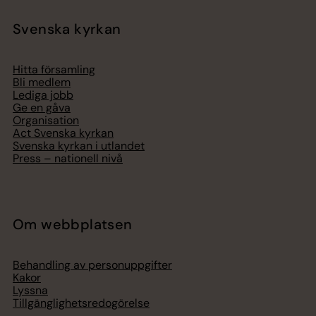
Svenska kyrkan
Hitta församling
Bli medlem
Lediga jobb
Ge en gåva
Organisation
Act Svenska kyrkan
Svenska kyrkan i utlandet
Press – nationell nivå
Om webbplatsen
Behandling av personuppgifter
Kakor
Lyssna
Tillgänglighetsredogörelse