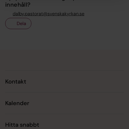
innehåll?
dalby.pastorat@svenskakyrkan.se
Dela
Tillbaka till toppen
Tillbaka till innehållet
Kontakt
Kalender
Hitta snabbt