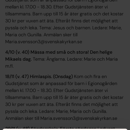
mellan kl. 17.00 - 18.30. Efter Gudstjänsten äter vi
tillsammans. Barn upp till 15 år äter gratis och det kostar
30 kr per vuxen att äta. Efteråt finns det möjlighet att
pyssla och leka. Tema:
Jesus och barnen.
Ledare
: Marie,
Maria och Gunilla.
Anmälan sker till
Maria.svensson3@svenskakyrkan.se
4/10 (v. 40) Mässa med små och stora! Den helige
Mikaels dag.
Tema:
Änglarna
. Ledare:
Marie och Maria
m.fl.
18/11 (v. 47) Himlaspis. (Onsdag)
Kom och fira en
Gudstjänst som är anpassad för barn i Egionogården
mellan kl. 17.00 - 18.30. Efter Gudstjänsten äter vi
tillsammans. Barn upp till 15 år äter gratis och det kostar
30 kr per vuxen att äta. Efteråt finns det möjlighet att
pyssla och leka. Ledare:
Marie, Maria och Gunilla.
Anmälan sker till
Maria.svensson3@svenskakyrkan.se
29/11 (v. 48) Söndagskola. Första söndagen i advent.