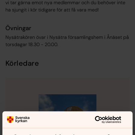
vi tar gärna emot nya medlemmar och du behöver inte
ha sjungit i kör tidigare för att få vara med!
Övningar
Nysätrakören övar i Nysätra församlingshem i Ånäset på
torsdagar 18.30 - 20.00.
Körledare