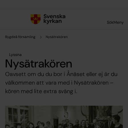
Till innehållet
Till undermeny
Sök
Meny
Bygdeå församling
Nysätrakören
Lyssna
Nysätrakören
Oavsett om du du bor i Ånäset eller ej är du
välkommen att vara med i Nysätrakören –
kören med lite extra sväng i.