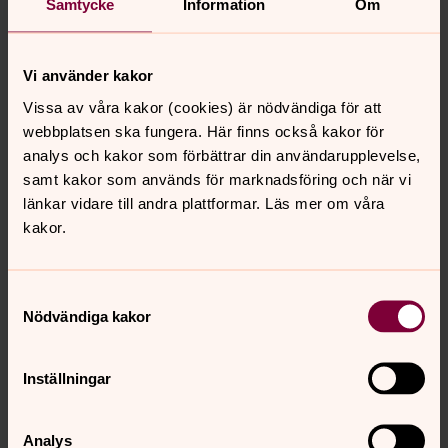
Samtycke
Information
Om
Vi använder kakor
Vissa av våra kakor (cookies) är nödvändiga för att
webbplatsen ska fungera. Här finns också kakor för
analys och kakor som förbättrar din användarupplevelse,
Andreas Öberg
samt kakor som används för marknadsföring och när vi
Församlingsmusiker, Bygdeå församling
länkar vidare till andra plattformar. Läs mer om våra
kakor.
Direkt:
0934-144 13
andreas.oberg@svenskakyrkan.se
E-post:
Samtyckesval
Nödvändiga kakor
Inställningar
Senast ändrad 24 januari 2025
Dela
Analys