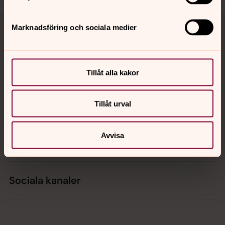
Tillbaka till toppen
Tillbaka till innehållet
Marknadsföring och sociala medier
Kontakt
Tillåt alla kakor
Kalender
Tillåt urval
Avvisa
Hitta snabbt
Sociala kanaler