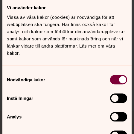
medmänniska med tystnadsplikt - för stöd och
Vi använder kakor
vägledning.
Vissa av våra kakor (cookies) är nödvändiga för att
webbplatsen ska fungera. Här finns också kakor för
GDPR
analys och kakor som förbättrar din användarupplevelse,
Så behandlar Bromölla pastorat dina personuppgifter.
samt kakor som används för marknadsföring och när vi
länkar vidare till andra plattformar. Läs mer om våra
kakor.
Synpunkter eller frågor på sidans
Samtyckesval
innehåll?
Nödvändiga kakor
bromolla.pastorat@svenskakyrkan.se
Dela
Inställningar
Tillbaka till toppen
Tillbaka till innehållet
Analys