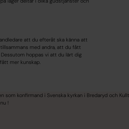
på läger deltar i olika gudstjänster och
?
andledare att du efteråt ska känna att
 tillsammans med andra, att du fått
. Dessutom hoppas vi att du lärt dig
 fått mer kunskap.
 som konfirmand i Svenska kyrkan i Bredaryd och Kull
nu !