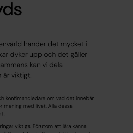
yds
xenvärld händer det mycket i
kar dyker upp och det gäller
llsammans kan vi dela
r viktigt.
ch konfimandledare om vad det innebär
ör mening med livet. Alla dessa
mt.
ingar viktiga. Förutom att lära känna