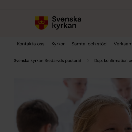
Till innehållet
Till undermeny
Kontakta oss
Kyrkor
Samtal och stöd
Verksam
Svenska kyrkan Bredaryds pastorat
Dop, konfirmation o