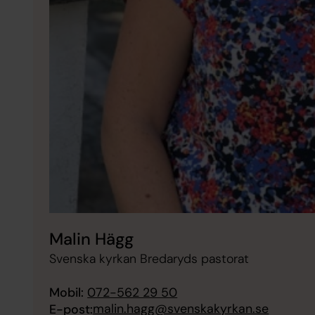
Malin Hägg
Svenska kyrkan Bredaryds pastorat
Mobil:
072-562 29 50
malin.hagg@svenskakyrkan.se
E-post: