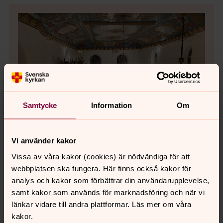
Samtycke
Information
Om
Vi använder kakor
Vissa av våra kakor (cookies) är nödvändiga för att
Bild 1 av 10
webbplatsen ska fungera. Här finns också kakor för
analys och kakor som förbättrar din användarupplevelse,
Kulltorps kyrkokör sjunger upp på deras julkonsert i
samt kakor som används för marknadsföring och när vi
Kulltorps kyrka.
länkar vidare till andra plattformar. Läs mer om våra
Bild 
kakor.