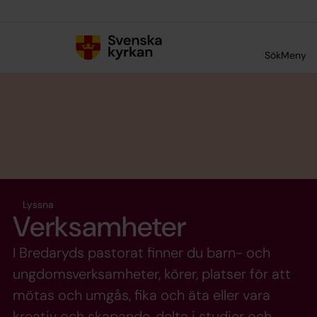
Till innehållet
Till undermeny
Sök
Meny
Lyssna
Verksamheter
I Bredaryds pastorat finner du barn- och
ungdomsverksamheter, körer, platser för att
mötas och umgås, fika och äta eller vara
kreativ och skapande, delta i studier och