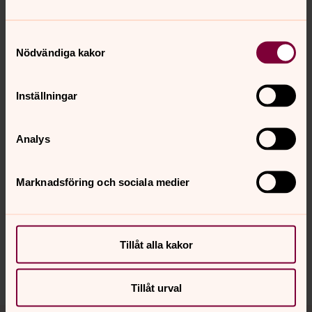
Junio
Samtyckesval
Nödvändiga kakor
Öppna bildspel
Inställningar
Analys
Senast ändrad 23 juni 2025
Synpunkter eller frågor på sidans
Marknadsföring och sociala medier
innehåll?
bredaryd.pastorat@svenskakyrkan.se
Dela
Tillåt alla kakor
Tillåt urval
Tillbaka till toppen
Tillbaka till innehållet