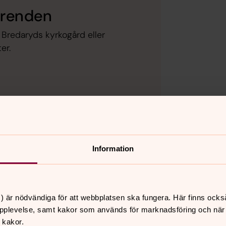
ärenden
Bredaryds kyrkogård eller
er.
se
eller
Information
at
) är nödvändiga för att webbplatsen ska fungera. Här finns ocks
pplevelse, samt kakor som används för marknadsföring och när vi
 kakor.