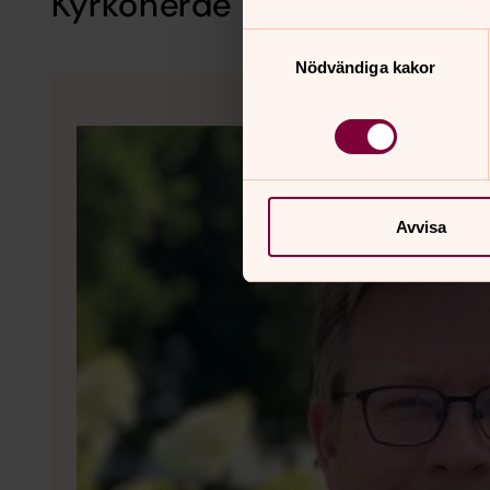
Kyrkoherde
Samtyckesval
Nödvändiga kakor
Avvisa