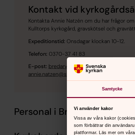
Kontakt vid kyrkogårds
Kontakta Annie Natzén om du har frågor om 
Kulltorps kyrkogård, gravskötsel och gravrätt
Expeditionstid:
Onsdagar klockan 10-12.
Telefon:
0370-37 41 83
E-post:
bredaryd.pastorat@svenskakyrkan.
annie.natzen@svenskakyrkan.se
Samtycke
Personal i Bredaryds pastor
Vi använder kakor
Vissa av våra kakor (cookies
som förbättrar din användaru
plattformar. Läs mer om våra