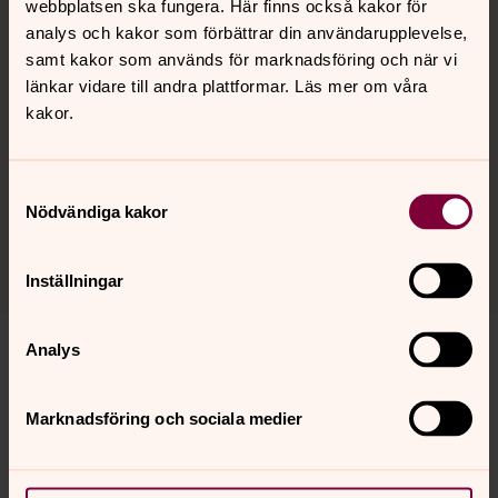
webbplatsen ska fungera. Här finns också kakor för
analys och kakor som förbättrar din användarupplevelse,
Tillgänglighet
samt kakor som används för marknadsföring och när vi
länkar vidare till andra plattformar. Läs mer om våra
Ramp finns tillgänglig på kyrkans södersida. Hörselslinga
kakor.
och handikappsanpassad toalett.
Om Kulltorps kyrka
Samtyckesval
Nödvändiga kakor
Parkering, laddstation, toalett, Wi-Fi.
Inställningar
Analys
Marknadsföring och sociala medier