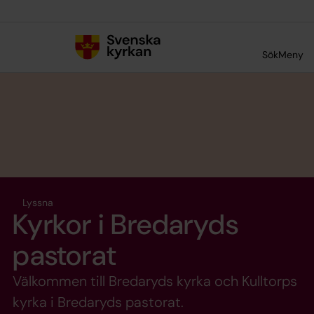
Till innehållet
Till undermeny
Sök
Meny
Lyssna
Kyrkor i Bredaryds
pastorat
Välkommen till Bredaryds kyrka och Kulltorps
kyrka i Bredaryds pastorat.