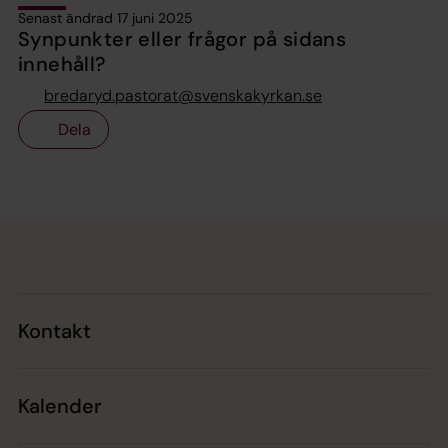
Senast ändrad 17 juni 2025
Synpunkter eller frågor på sidans
innehåll?
bredaryd.pastorat@svenskakyrkan.se
Dela
Tillbaka till toppen
Tillbaka till innehållet
Kontakt
Kalender