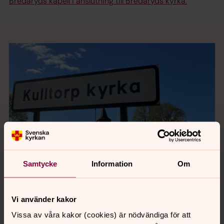
Bredaryds kapell i anslutning till Bredaryds kyrka.
Samtycke
Information
Om
Vi använder kakor
Öppet i Kulltorps kyrka
Vissa av våra kakor (cookies) är nödvändiga för att
Vardagar klockan 7-18.