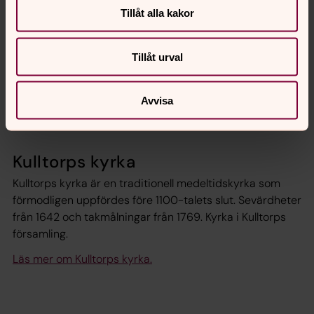
Tillåt alla kakor
Tillåt urval
Avvisa
Kulltorps kyrka.
Kulltorps kyrka
Kulltorps kyrka är en traditionell medeltidskyrka som
förmodligen uppfördes före 1100-talets slut. Sevärdheter
från 1642 och takmålningar från 1769. Kyrka i Kulltorps
församling.
Läs mer om Kulltorps kyrka.