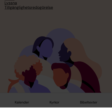
Lyssna
Tillgänglighetsredogörelse
Kalender
Kyrkor
Bibeltexter