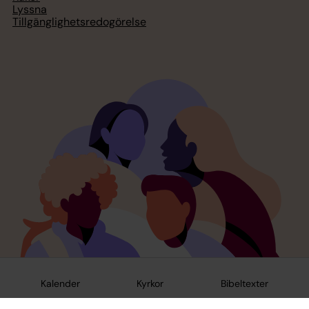
Lyssna
Tillgänglighetsredogörelse
Kalender
Kyrkor
Bibeltexter