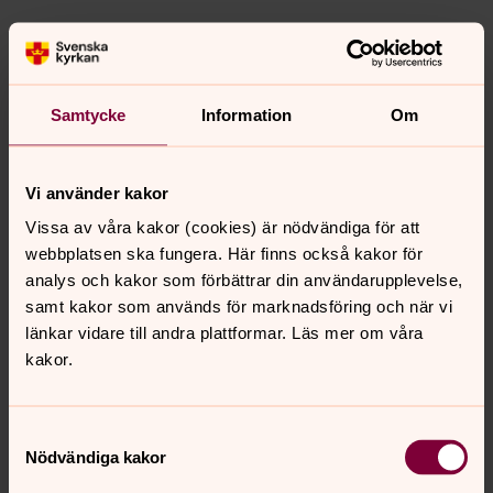
Bredaryds pastorats kyrkoråd
Ledamöter
Samtycke
Information
Om
Agneta Petersson, ordförande
Josefine Eriksson
Katarina Landin
Vi använder kakor
Lars-Gunnar Erlandsson
Caisa Magnusson
Vissa av våra kakor (cookies) är nödvändiga för att
Bengt Larsson
webbplatsen ska fungera. Här finns också kakor för
Henrik Gustavsson
analys och kakor som förbättrar din användarupplevelse,
Robert Karlsson
samt kakor som används för marknadsföring och när vi
Anders Hallberg, kyrkoherde
länkar vidare till andra plattformar. Läs mer om våra
kakor.
Ersättare
Helene Barkman
Per-Olof Svensson
Samtyckesval
Ing-Marie Karlsson
Nödvändiga kakor
Bo Svensson