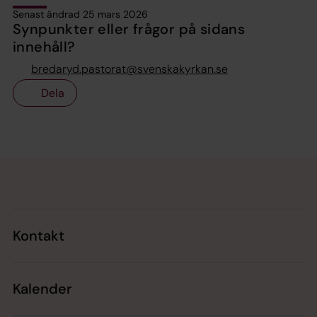
Senast ändrad 25 mars 2026
Synpunkter eller frågor på sidans
innehåll?
bredaryd.pastorat@svenskakyrkan.se
Dela
Tillbaka till toppen
Tillbaka till innehållet
Kontakt
Kalender