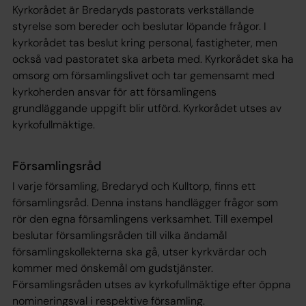
Kyrkorådet är Bredaryds pastorats verkställande
styrelse som bereder och beslutar löpande frågor.
I
kyrkorådet tas beslut kring personal, fastigheter, men
också vad pastoratet ska arbeta med. Kyrkorådet ska ha
omsorg om församlingslivet och tar gemensamt med
kyrkoherden ansvar för att församlingens
grundläggande uppgift blir utförd. Kyrkorådet utses av
kyrkofullmäktige.
Församlingsråd
I varje församling, Bredaryd och Kulltorp, finns ett
församlingsråd. Denna instans handlägger frågor som
rör den egna församlingens verksamhet. Till exempel
beslutar församlingsråden till vilka ändamål
församlingskollekterna ska gå, utser kyrkvärdar och
kommer med önskemål om gudstjänster.
Församlingsråden utses av kyrkofullmäktige efter öppna
nomineringsval i respektive församling.