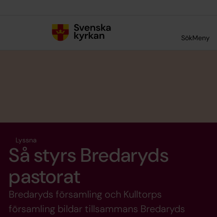
Till innehållet
Till undermeny
Sök
Meny
Lyssna
Så styrs Bredaryds
pastorat
Bredaryds församling och Kulltorps
församling bildar tillsammans Bredaryds