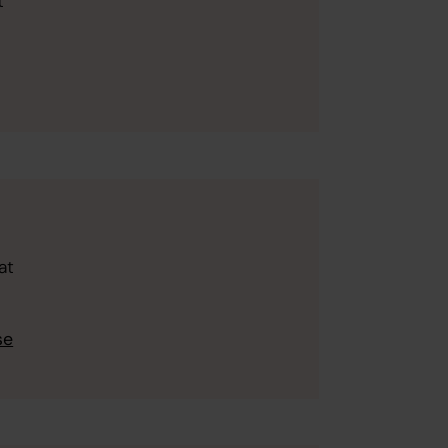
t
at
se