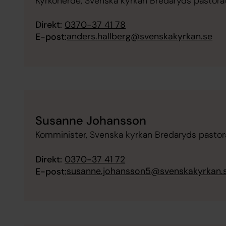
Kyrkoherde, Svenska kyrkan Bredaryds pastora
Direkt:
0370-37 41 78
anders.hallberg@svenskakyrkan.se
E-post:
Susanne Johansson
Komminister, Svenska kyrkan Bredaryds pastor
Direkt:
0370-37 41 72
susanne.johansson5@svenskakyrkan.
E-post: