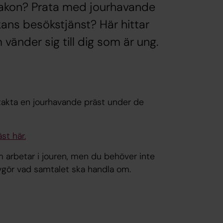
diakon? Prata med jourhavande
ans besökstjänst? Här hittar
änder sig till dig som är ung.
takta en jourhavande präst under de
st här.
m arbetar i jouren, men du behöver inte
vgör vad samtalet ska handla om.