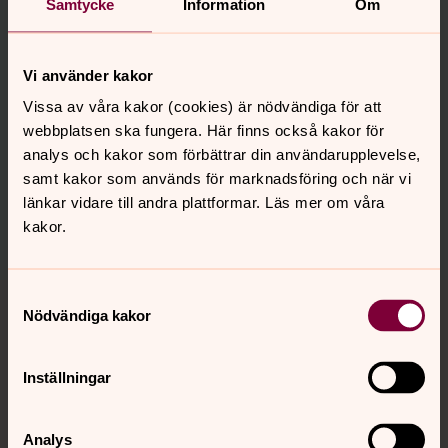
Samtycke
Information
Om
Förtidsrösta
8-21 september
Vi använder kakor
Vissa av våra kakor (cookies) är nödvändiga för att
Du kan förtidsrösta i en lokal för förtidsröstning var du
webbplatsen ska fungera. Här finns också kakor för
än befinner dig i landet. Ta med ditt röstkort och id-
analys och kakor som förbättrar din användarupplevelse,
handling.
samt kakor som används för marknadsföring och när vi
länkar vidare till andra plattformar. Läs mer om våra
Hitta lokal för förtidsröstning
kakor.
Samtyckesval
Nödvändiga kakor
Rösta på valdagen
21 september
Inställningar
På valdagen kan du rösta i din vallokal. Ta med din id-
handling.
Analys