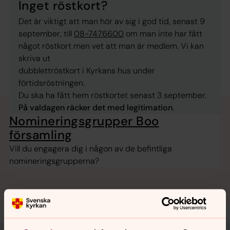
Inget röstkort?
Det är viktigt att man hör av sig i god tid, senast 9
september, till
08-7476600
om man inte har fått
något röstkort men vet att man är medlem. Vi kan
skriva ut
dubblettröstkort i Kyrkans hus under
förtidsröstningen.
Du ska ha fått hem röstkortet senast 3 september.
På valdagen räcker det med legitimation
.
Nomineringsgrupper Boo
församling
Vill du engagera dig i någon av de befintliga
nomineringsgrupperna?