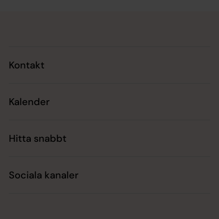
Tillbaka till toppen
Tillbaka till innehållet
Kontakt
Kalender
Hitta snabbt
Sociala kanaler