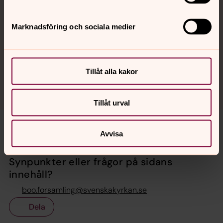
Adress
*
Marknadsföring och sociala medier
* Enligt folkbokföringen, inklusive hus- eller portnummer. Har du flyttat?
Använd den adress du var skriven på 15 augusti.
Tillåt alla kakor
Hitta din vallokal
Tillåt urval
Avvisa
Senast ändrad 16 september 2025
Synpunkter eller frågor på sidans
innehåll?
boo.forsamling@svenskakyrkan.se
Dela