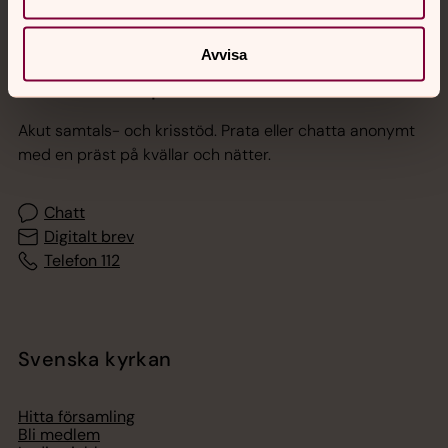
Avvisa
Jourhavande präst
Akut samtals- och krisstöd. Prata eller chatta anonymt
med en präst på kvällar och nätter.
Chatt
Digitalt brev
Telefon 112
Svenska kyrkan
Hitta församling
Bli medlem