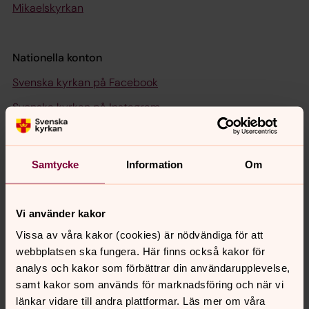
Mikaelskyrkan
Nationella konton
Svenska kyrkan på Facebook
Svenska kyrkan på Instagram
Svenska kyrkan på Threads
Samtycke
Information
Om
Senast ändrad 25 september 2024
Synpunkter eller frågor på sidans
Vi använder kakor
innehåll?
Vissa av våra kakor (cookies) är nödvändiga för att
bodens.pastorat@svenskakyrkan.se
webbplatsen ska fungera. Här finns också kakor för
analys och kakor som förbättrar din användarupplevelse,
Dela
samt kakor som används för marknadsföring och när vi
länkar vidare till andra plattformar. Läs mer om våra