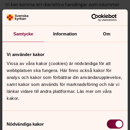
Vi kan komma att diarieföra handlingar som inkommer
till eller upprättas hos oss. Ungdomens personuppgifter
kan även komma att lämnas ut i enlighet med den
inomkyrkliga offentlighetsprincipen, vilket framgår av 11 §
lagen om Svenska kyrkan.
Samtycke
Information
Om
Uppgifter om genomförd konfirmation är en känslig
personuppgift. Vi behandlar i normalfallet denna
Vi använder kakor
känsliga personuppgift med stöd av att vi är en icke
vinstdrivande förening med religiöst syfte i vilken
Vissa av våra kakor (cookies) är nödvändiga för att
ungdomen är medlem. Vi kommer inte att lämna ut
webbplatsen ska fungera. Här finns också kakor för
uppgiften till någon utanför Svenska kyrkan utan
analys och kakor som förbättrar din användarupplevelse,
vårdnadshavares samtycke, förutom om utlämnandet är
samt kakor som används för marknadsföring och när vi
nödvändigt och i enlighet med lag.
länkar vidare till andra plattformar. Läs mer om våra
kakor.
Vilka personuppgifter behandlar vi?
Anmälan till konfirmation sker vanligtvis via telefon eller
Samtyckesval
Nödvändiga kakor
post. Personuppgifterna lämnas av den som gör