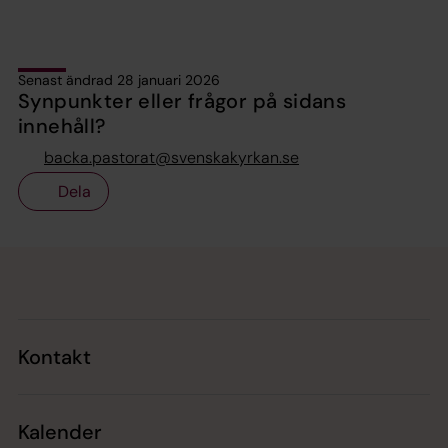
Senast ändrad 28 januari 2026
Synpunkter eller frågor på sidans
innehåll?
backa.pastorat@svenskakyrkan.se
Dela
Tillbaka till toppen
Tillbaka till innehållet
Kontakt
Kalender