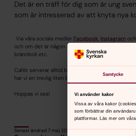
Det är en träff för dig som är ung sv
som är intresserad av att knyta nya k
Via våra sociala medier
Facebook
,
Instagram
oc
och om det är någon särskild programpunkt som fi
brännboll etc.
Cafét serverar alltid bryggkaffe, te, kanelbullar 
Samtycke
har vi en trevlig liten butik med bland annat sven
Hoppas vi ses!
Vi använder kakor
Vissa av våra kakor (cookies
som förbättrar din användaru
plattformar. Läs mer om våra
Senast ändrad 7 maj 2025
Samtyckesval