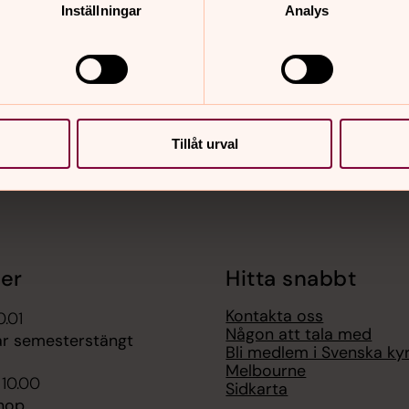
nnehåll?
Inställningar
Analys
Tillåt urval
er
Hitta snabbt
Kontakta oss
0.01
Någon att tala med
ar semesterstängt
Bli medlem i Svenska kyr
Melbourne
 10.00
Sidkarta
hop