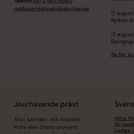
Telefon:
+61 3 98275580
melbourne@svenskakyrkan.se
12 august
Kyrkan s
13 august
Barngrupp
Se fler 
Jourhavande präst
Svens
Hitta f
Akut samtals- och krisstöd.
Bli med
Prata eller chatta anonymt
Lediga 