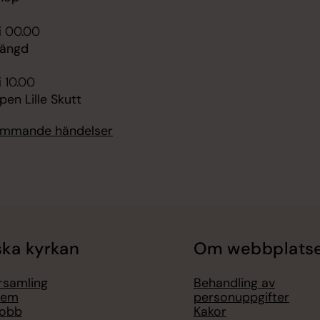
i 00.00
tängd
i 10.00
en Lille Skutt
kommande händelser
ka kyrkan
Om webbplats
örsamling
Behandling av
lem
personuppgifter
jobb
Kakor