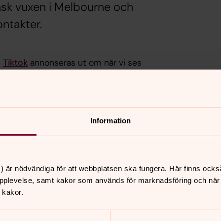
ensk vuxen i Melbourne och
ontakter.
h
Tiktok
annonseras ut om när vi ses
lmkväll, kubb & bbq, spelkväll,
och ibland smarriga smörgåsar. Dessutom
Information
skt godis!
) är nödvändiga för att webbplatsen ska fungera. Här finns ocks
pplevelse, samt kakor som används för marknadsföring och när vi
 kakor.