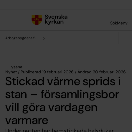
Till innehållet
Till undermeny
Sök
Meny
Arbogabygdens församling
Lyssna
Nyhet / Publicerad 19 februari 2026 / Ändrad 20 februari 2026
Stickad värme sprids i
stan – församlingsbor
vill göra vardagen
varmare
Under natten har hemstickade halsdukar,