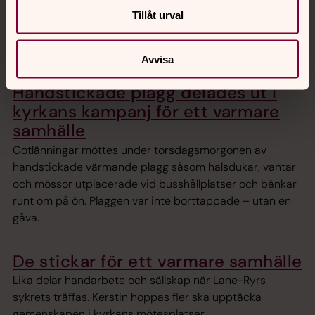
Under natten har hemstickade halsdukar, mössor och
Tillåt urval
vantar lagts ut på offentliga platser i Arboga. Ett initiativ
för att sprida värme och omtanke i vinterkylan.
Avvisa
Handstickade plagg delades ut i
kyrkans kampanj för ett varmare
samhälle
Gotlänningar möttes under torsdagsmorgonen av
handstickade värmande plagg såsom halsdukar, vantar
och mössor utplacerade vid busshållplatser och bänkar
runt om på ön. Plaggen var inte borttappade – utan en
gåva.
De stickar för ett varmare samhälle
Lika delar handarbete och sällskap när Lane-Ryrs
sykrets träffas. Kerstin hoppas fler ska upptäcka
gemenskapen i kyrkans mötesplatser.