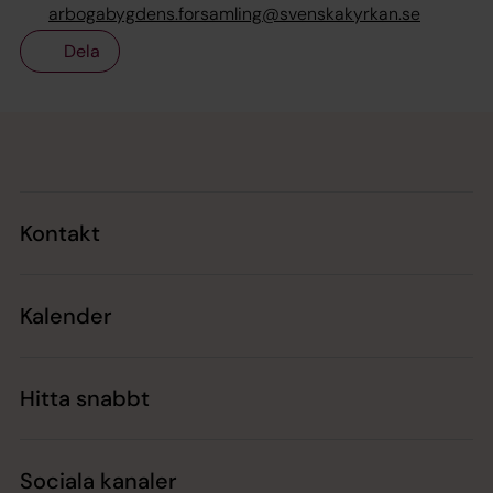
arbogabygdens.forsamling@svenskakyrkan.se
Dela
Tillbaka till toppen
Tillbaka till innehållet
Kontakt
Kalender
Hitta snabbt
Sociala kanaler