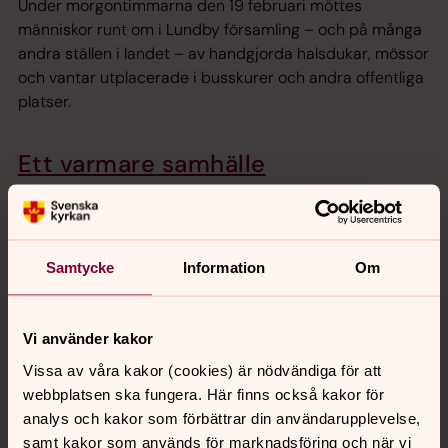
Under morgontimmarna den 19 februari möttes
människor runt om i Lundby församling – och på många
andra ställen i landet – av handgjorda halsdukar, mössor
och vantar utplacerade i busskurer och andra offentliga
platser.
Ett varmare samhälle
Torsdagen den 19 februari möttes människor runt om i
landet av handstickade och virkade halsdukar, mössor
och vantar som låg utplacerade i busskurer och på
andra offentliga platser.
Samtycke
Information
Om
Ett varmare samhälle
Vi använder kakor
Med stickade plagg sprids både konkret värme och
Vissa av våra kakor (cookies) är nödvändiga för att
påminnelser om vikten av medmänsklighet.
webbplatsen ska fungera. Här finns också kakor för
analys och kakor som förbättrar din användarupplevelse,
Tillsammans kan vi skapa ett
samt kakor som används för marknadsföring och när vi