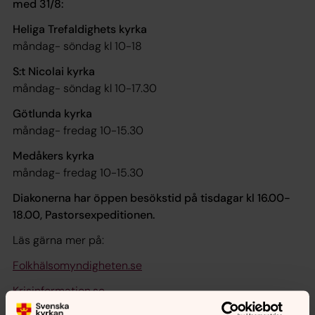
med 31/8:
Heliga Trefaldighets kyrka
måndag- söndag kl 10-18
S:t Nicolai kyrka
måndag- söndag kl 10-17.30
Götlunda kyrka
måndag- fredag 10-15.30
Medåkers kyrka
måndag- fredag 10-15.30
Diakonerna har öppen besökstid på tisdagar kl 16.00-
18.00, Pastorsexpeditionen.
Läs gärna mer på:
Folkhälsomyndigheten.se
Krisinformation.se