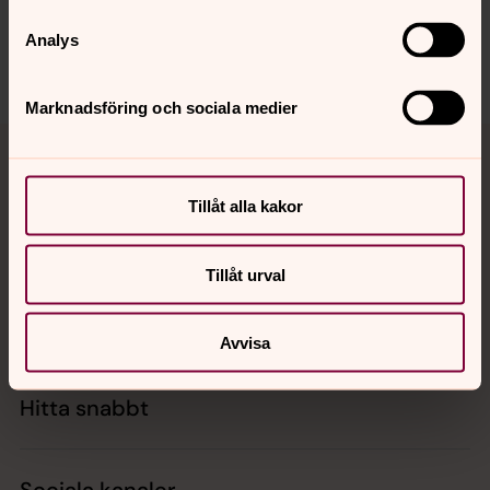
arbogabygdens.forsamling@svenskakyrkan.se
Analys
Dela
Marknadsföring och sociala medier
Tillbaka till toppen
Tillbaka till innehållet
Tillåt alla kakor
Kontakt
Tillåt urval
Kalender
Avvisa
Hitta snabbt