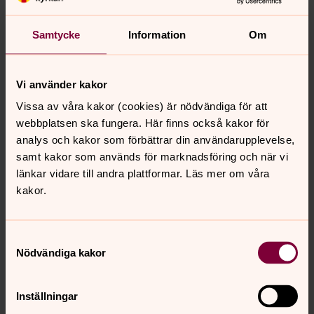
Västerås stifts hemsida
Se även vår kalender ovan där snabba ändringar syns.
Samtycke
Information
Om
Välkomna!
Vi använder kakor
Vissa av våra kakor (cookies) är nödvändiga för att
Digitala gudstjänster och
webbplatsen ska fungera. Här finns också kakor för
evenemang
analys och kakor som förbättrar din användarupplevelse,
samt kakor som används för marknadsföring och när vi
Många församlingar sänder gudstjänster och andra
länkar vidare till andra plattformar. Läs mer om våra
evenemang på webben. I vår gemensamma kalender
kakor.
hittar du sändningarna. Du kan också se eller höra en del
av våra gudstjänster via SVT eller Sveriges radio.
Samtyckesval
Nödvändiga kakor
Senast ändrad 25 augusti 2020
Synpunkter eller frågor på sidans
Inställningar
innehåll?