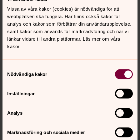
”Höjdpunkten var mässan på Petersplatsen med Påve
Vissa av våra kakor (cookies) är nödvändiga för att
Franciskus där tusentals människor från hela världen
webbplatsen ska fungera. Här finns också kakor för
samlats.”
analys och kakor som förbättrar din användarupplevelse,
samt kakor som används för marknadsföring och när vi
Nyfiken på vad som händer i
länkar vidare till andra plattformar. Läs mer om våra
kakor.
församlingen?
I
Kalender m.m.
kan du läsa vad som händer i hela vår
församling. Kalendern utkommer fyra gånger om året.
Samtyckesval
december-februari
Nödvändiga kakor
mars-maj
juni-augusti
Inställningar
september-november
Om du vill ha en papperskalender finns den att hämta i
Analys
alla våra församlingsgårdar, i våra kyrkor, turistbyrån,
Pergamus och biblioteket. Du kan också läsa kalendern
digitalt eller prenumerera via e-post.
Vill du läsa
Marknadsföring och sociala medier
kalendern digitalt, prenumerera eller läsa våra gamla