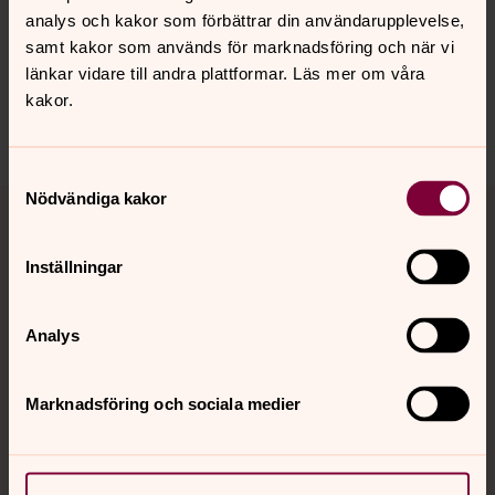
innehåll?
analys och kakor som förbättrar din användarupplevelse,
adolf-fredrik.forsamling@svenskakyrkan.se
samt kakor som används för marknadsföring och när vi
länkar vidare till andra plattformar. Läs mer om våra
Dela
kakor.
Samtyckesval
Tillbaka till toppen
Tillbaka till innehållet
Nödvändiga kakor
Inställningar
Kontakt
Analys
Kalender
Marknadsföring och sociala medier
Hitta snabbt