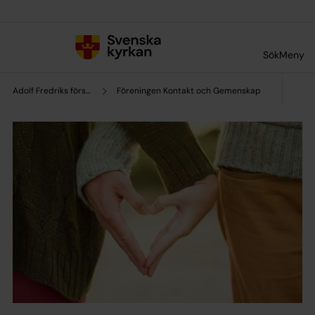
Till innehållet
Till undermeny
Sök
Meny
Adolf Fredriks församling
Föreningen Kontakt och Gemenskap