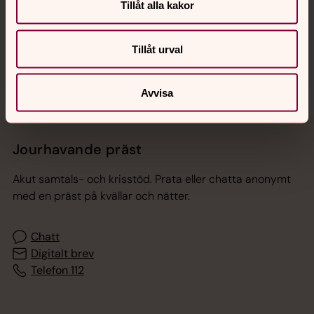
Tillåt alla kakor
Sociala kanaler
Tillåt urval
Avvisa
Jourhavande präst
Akut samtals- och krisstöd. Prata eller chatta anonymt
med en präst på kvällar och nätter.
Chatt
Digitalt brev
Telefon 112