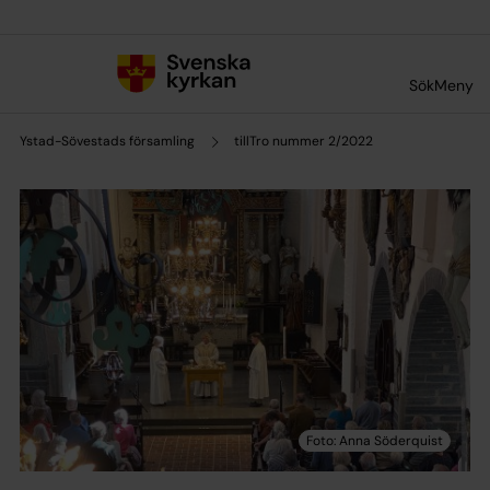
Till innehållet
Till undermeny
Sök
Meny
Ystad-Sövestads församling
tillTro nummer 2/2022