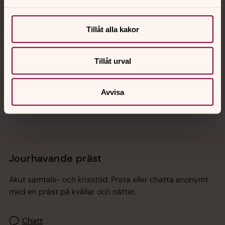
Kalender
Tillåt alla kakor
Hitta snabbt
Tillåt urval
Sociala kanaler
Avvisa
Jourhavande präst
Akut samtals- och krisstöd. Prata eller chatta anonymt
med en präst på kvällar och nätter.
Chatt