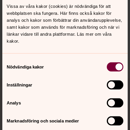
Lite smått & gott
Vissa av våra kakor (cookies) är nödvändiga för att
webbplatsen ska fungera. Här finns också kakor för
analys och kakor som förbättrar din användarupplevelse,
samt kakor som används för marknadsföring och när vi
Senast ändrad 24 maj 2022
länkar vidare till andra plattformar. Läs mer om våra
Synpunkter eller frågor på sidans
kakor.
innehåll?
ystad-sovestads.forsamling@svenskakyrkan.se
Samtyckesval
Dela
Nödvändiga kakor
Tillbaka till toppen
Tillbaka till innehållet
Inställningar
Analys
Kontakt
Marknadsföring och sociala medier