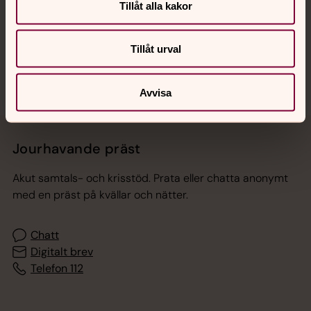
Tillåt alla kakor
Sociala kanaler
Tillåt urval
Avvisa
Jourhavande präst
Akut samtals- och krisstöd. Prata eller chatta anonymt
med en präst på kvällar och nätter.
Chatt
Digitalt brev
Telefon 112