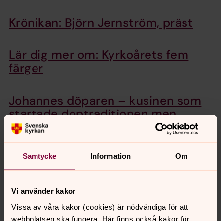
Krönikan: Björn Jernström, präst
Lär dig mer om: Kyrkoårets fem
färger
Johannes döparen – kusinen som
startade doptraditionen men
halshöggs
Kyrkogårdarna bär vår historia in i
Samtycke
Information
Om
framtiden
Vi använder kakor
Vissa av våra kakor (cookies) är nödvändiga för att
webbplatsen ska fungera. Här finns också kakor för