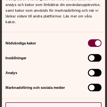
Senast ändrad 22 maj 2023
Synpunkter eller frågor på sidans
analys och kakor som förbättrar din användarupplevelse,
samt kakor som används för marknadsföring och när vi
innehåll?
länkar vidare till andra plattformar. Läs mer om våra
ystad-sovestads.forsamling@svenskakyrkan.se
kakor.
Dela
Samtyckesval
Tillbaka till toppen
Tillbaka till innehållet
Nödvändiga kakor
Inställningar
Kontakt
Analys
Kalender
Marknadsföring och sociala medier
Hitta snabbt