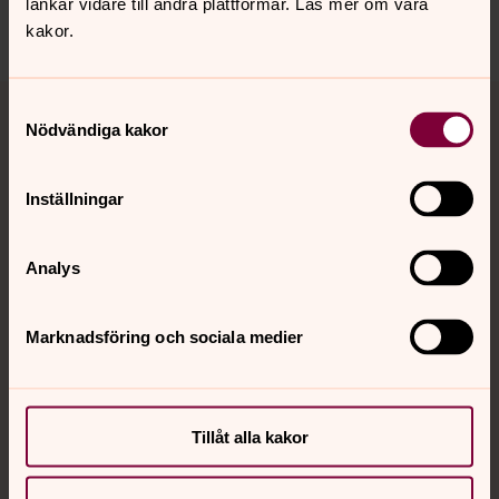
länkar vidare till andra plattformar. Läs mer om våra
Dela
kakor.
Tillbaka till toppen
Tillbaka till innehållet
Samtyckesval
Nödvändiga kakor
Inställningar
Kontakt
Analys
Kalender
Marknadsföring och sociala medier
Hitta snabbt
Tillåt alla kakor
Sociala kanaler