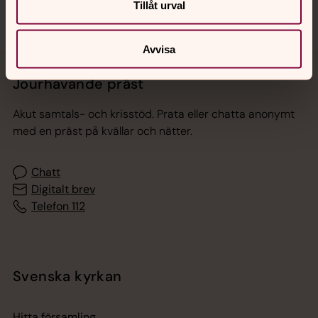
Tillåt urval
Avvisa
Jourhavande präst
Akut samtals- och krisstöd. Prata eller chatta anonymt
med en präst på kvällar och nätter.
Chatt
Digitalt brev
Telefon 112
Svenska kyrkan
Hitta församling