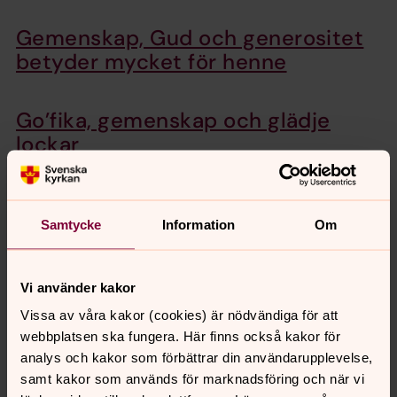
Gemenskap, Gud och generositet
betyder mycket för henne
Go’fika, gemenskap och glädje
lockar
Det du kan göra är att lyssna.
Lyssna och försöka förstå.
Samtycke
Information
Om
Vi använder kakor
Senast ändrad 4 augusti 2021
Vissa av våra kakor (cookies) är nödvändiga för att
Synpunkter eller frågor på sidans
webbplatsen ska fungera. Här finns också kakor för
innehåll?
analys och kakor som förbättrar din användarupplevelse,
samt kakor som används för marknadsföring och när vi
ystad-sovestads.forsamling@svenskakyrkan.se