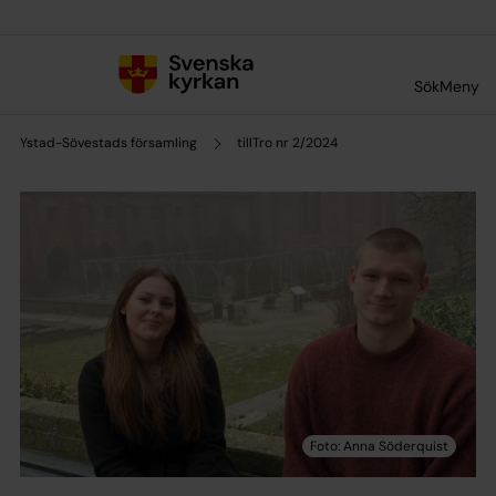
Till innehållet
Till undermeny
Sök
Meny
Ystad-Sövestads församling
tillTro nr 2/2024