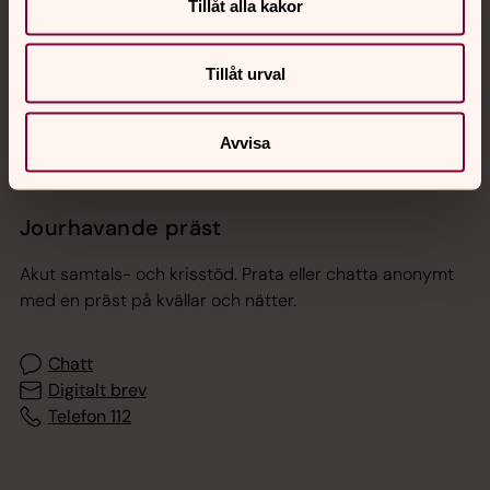
Tillåt alla kakor
Sociala kanaler
Tillåt urval
Avvisa
Jourhavande präst
Akut samtals- och krisstöd. Prata eller chatta anonymt
med en präst på kvällar och nätter.
Chatt
Digitalt brev
Telefon 112