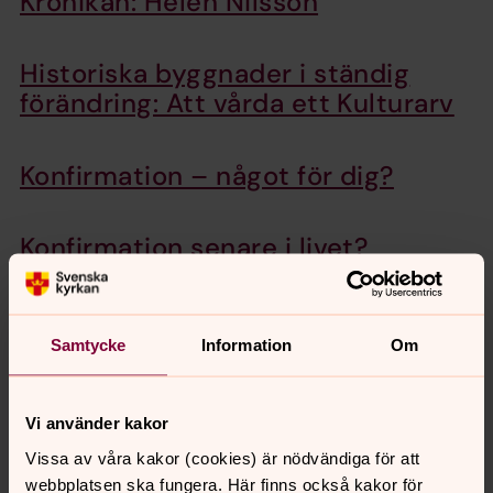
Krönikan: Helén Nilsson
Historiska byggnader i ständig
förändring: Att vårda ett Kulturarv
Konfirmation – något för dig?
Konfirmation senare i livet?
Absolut! Det är aldrig för sent.
Att vara ung ledare – världens
Samtycke
Information
Om
bästa jobb!
Vi använder kakor
Vissa av våra kakor (cookies) är nödvändiga för att
webbplatsen ska fungera. Här finns också kakor för
Senast ändrad 16 maj 2024