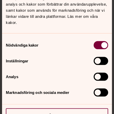
Synpunkter eller frågor på sidans
analys och kakor som förbättrar din användarupplevelse,
innehåll?
samt kakor som används för marknadsföring och när vi
länkar vidare till andra plattformar. Läs mer om våra
ystad-sovestads.forsamling@svenskakyrkan.se
kakor.
Dela
Samtyckesval
Tillbaka till toppen
Tillbaka till innehållet
Nödvändiga kakor
Inställningar
Kontakt
Analys
Kalender
Marknadsföring och sociala medier
Hitta snabbt