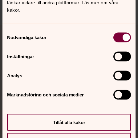
länkar vidare till andra plattformar. Läs mer om våra
Dela
kakor.
Tillbaka till toppen
Tillbaka till innehållet
Samtyckesval
Nödvändiga kakor
Inställningar
Kontakt
Analys
Kalender
Marknadsföring och sociala medier
Hitta snabbt
Tillåt alla kakor
Sociala kanaler