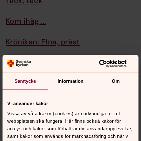
Tack, tack
Kom ihåg ...
Krönikan: Elna, präst
Påskberättelsen
SKUT firar 400 år
Samtycke
Information
Om
Vi använder kakor
Vissa av våra kakor (cookies) är nödvändiga för att
Senast ändrad 20 februari 2026
Synpunkter eller frågor på sidans
webbplatsen ska fungera. Här finns också kakor för
innehåll?
analys och kakor som förbättrar din användarupplevelse,
samt kakor som används för marknadsföring och när vi
ystad-sovestads.forsamling@svenskakyrkan.se