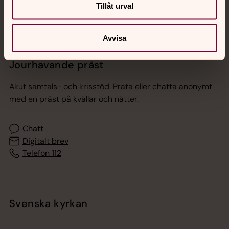
Tillåt urval
Avvisa
Jourhavande präst
Akut samtals- och krisstöd. Prata eller chatta anonymt
med en präst på kvällar och nätter.
Chatt
Digitalt brev
Telefon 112
Svenska kyrkan