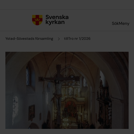
Till innehållet
Till undermeny
Sök
Meny
Ystad-Sövestads församling
tillTro nr 1/2026