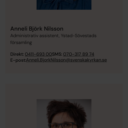
Anneli Björk Nilsson
Administrativ assistent, Ystad-Sövestads
församling
Direkt:
0411-693 00
SMS:
070-317 89 74
Anneli.BjorkNilsson@svenskakyrkan.se
E-post: