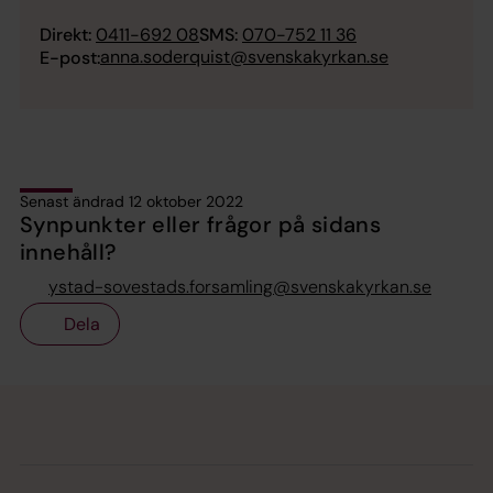
Direkt:
0411-692 08
SMS:
070-752 11 36
anna.soderquist@svenskakyrkan.se
E-post:
Senast ändrad 12 oktober 2022
Synpunkter eller frågor på sidans
innehåll?
ystad-sovestads.forsamling@svenskakyrkan.se
Dela
Tillbaka till toppen
Tillbaka till innehållet