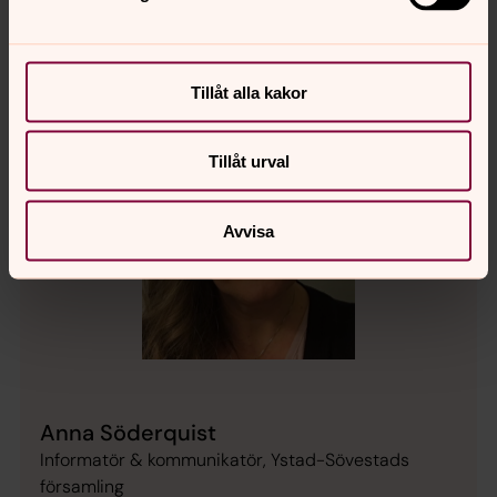
Tillåt alla kakor
Tillåt urval
Avvisa
Anna Söderquist
Informatör & kommunikatör, Ystad-Sövestads
församling