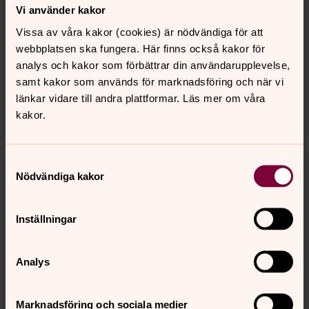
Vi använder kakor
Vissa av våra kakor (cookies) är nödvändiga för att
webbplatsen ska fungera. Här finns också kakor för
analys och kakor som förbättrar din användarupplevelse,
samt kakor som används för marknadsföring och när vi
länkar vidare till andra plattformar. Läs mer om våra
kakor.
Samtyckesval
Nödvändiga kakor
Eva Olsson
Inställningar
Personalansvarig, Ystad-Sövestads församling
Direkt:
0411-693 30
SMS:
070-363 39 82
Analys
eva.olsson5@svenskakyrkan.se
E-post:
Marknadsföring och sociala medier