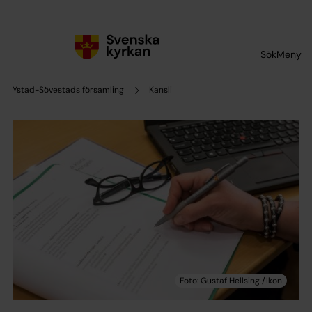
Till innehållet
Till undermeny
Sök
Meny
Ystad-Sövestads församling
Kansli