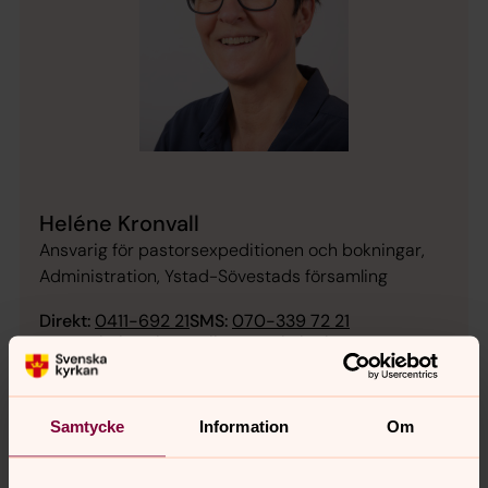
Heléne Kronvall
Ansvarig för pastorsexpeditionen och bokningar,
Administration, Ystad-Sövestads församling
Direkt:
0411-692 21
SMS:
070-339 72 21
helene.kronvall@svenskakyrkan.se
E-post:
Samtycke
Information
Om