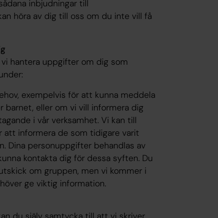
sådana inbjudningar till
öra av dig till oss om du inte vill få
ig
r vi hantera uppgifter om dig som
under:
hov, exempelvis för att kunna meddela
 barnet, eller om vi vill informera dig
agande i vår verksamhet. Vi kan till
r att informera de som tidigare varit
en. Dina personuppgifter behandlas av
kunna kontakta dig för dessa syften. Du
na utskick om gruppen, men vi kommer i
höver ge viktig information.
 du själv samtycka till att vi skriver