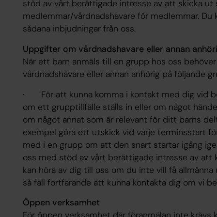
stöd av vårt berättigade intresse av att skicka ut 
medlemmar/vårdnadshavare för medlemmar. Du kan h
sådana inbjudningar från oss.
Uppgifter om vårdnadshavare eller annan anhör
När ett barn anmäls till en grupp hos oss behöve
vårdnadshavare eller annan anhörig på följande gr
· För att kunna komma i kontakt med dig vid be
om ett grupptillfälle ställs in eller om något händer
om något annat som är relevant för ditt barns delt
exempel göra ett utskick vid varje terminsstart fö
med i en grupp om att den snart startar igång ig
oss med stöd av vårt berättigade intresse av att 
kan höra av dig till oss om du inte vill få allmän
så fall fortfarande att kunna kontakta dig om vi be
Öppen verksamhet
För öppen verksamhet där föranmälan inte krävs kan