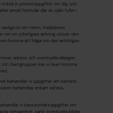
u också in personuppgifter om dig och
ller annat formulär där du själv fyller i
g vanligtvis om namn, mejladress,
er om en ytterligare anhörig utöver den
även komma att fråga om den anhöriges
mmer, adress och eventuella allergier
ns tid i barngruppen kan vi även komma
 med.
mhet behandlar vi uppgifter om barnets
aren behandlas enbart adress.
behandlar vi bara kontaktuppgifter om
ppna verksamhet, samt eventuella bilder