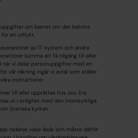
nuppgifter om barnet om det behövs
 för en utflykt.
 leverantörer av IT-system och andra
rantörer komma att få tillgång till eller
id när vi delar personuppgifter med en
r vår räkning ingår vi avtal som ställer
våra instruktioner.
r till eller upprättas hos oss. Era
as ut i enlighet med den inomkyrkliga
en om Svenska kyrkan.
upp raderas varje läsår och måste därför
n grupp. Uppgifter om vårdnadshavare