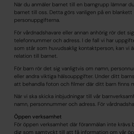
När du anmäler barnet till en barngrupp lämnar d
barnet till oss. Detta görs vanligen på en blankett e
personuppgifterna.
För vårdnadshavare eller annan anhörig rör det si
telefonnummer och adress. I de fall vi har uppgift
som står som huvudsaklig kontaktperson, kan vi 
relation till barnet.
För barn rör det sig vanligtvis om namn, personnu
eller andra viktiga hälsouppgifter. Under ditt bar
att behandla foton och filmer där ditt barn finns
När vi ska skicka inbjudningar till vår barnverksa
namn, personnummer och adress. För vårdnadshav
Öppen verksamhet
För öppen verksamhet där föranmälan inte krävs 
dig som samtyckt till att få information om vår ö