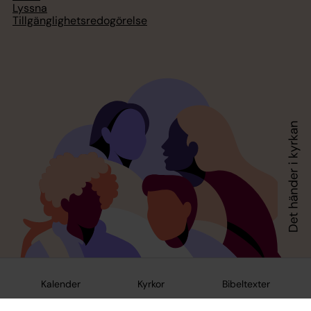
Lyssna
Tillgänglighetsredogörelse
Kalender
Kyrkor
Bibeltexter