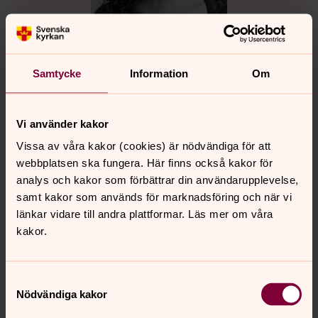
Samtycke
Information
Om
Alma Emilsson
Domkyrkokantor, Visby domkyrkoförsamling
Vi använder kakor
Direkt:
0498-20 68 77
SMS:
070-726 34 32
Vissa av våra kakor (cookies) är nödvändiga för att
alma.emilsson@svenskakyrkan.se
E-post:
webbplatsen ska fungera. Här finns också kakor för
analys och kakor som förbättrar din användarupplevelse,
samt kakor som används för marknadsföring och när vi
länkar vidare till andra plattformar. Läs mer om våra
kakor.
Daniel Olsén
Församlingshemsvärd
Samtyckesval
Direkt:
0498-20 68 61
Mobil:
076-10 89 830
Nödvändiga kakor
daniel.olsen@svenskakyrkan.se
E-post: