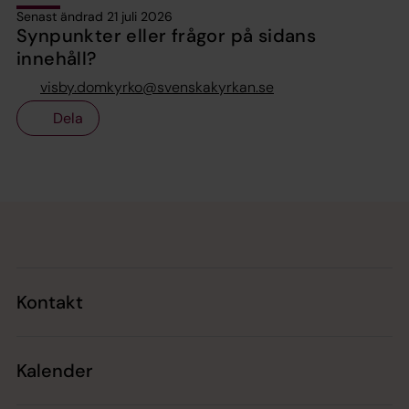
Senast ändrad 21 juli 2026
Synpunkter eller frågor på sidans
innehåll?
visby.domkyrko@svenskakyrkan.se
Dela
Tillbaka till toppen
Tillbaka till innehållet
Kontakt
Kalender