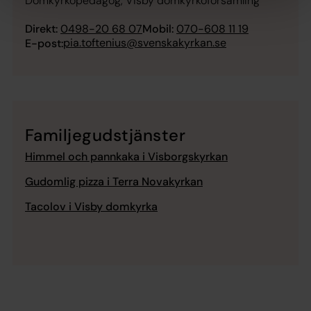
Domkyrkopedagog, Visby domkyrkoförsamling
Direkt:
0498-20 68 07
Mobil:
070-608 11 19
pia.toftenius@svenskakyrkan.se
E-post:
Familjegudstjänster
Himmel och pannkaka i Visborgskyrkan
Gudomlig pizza i Terra Novakyrkan
Tacolov i Visby domkyrka