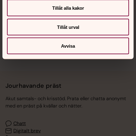
Tillåt alla kakor
Hitta snabbt
Tillåt urval
Sociala kanaler
Avvisa
Jourhavande präst
Akut samtals- och krisstöd. Prata eller chatta anonymt
med en präst på kvällar och nätter.
Chatt
Digitalt brev