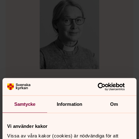
Katarina Gudinge
Direkt:
0498-20 68 16
Mobil:
070-380 68 16
Samtycke
Information
Om
katarina.gudinge@svenskakyrkan.se
E-post:
Vi använder kakor
Vissa av våra kakor (cookies) är nödvändiga för att