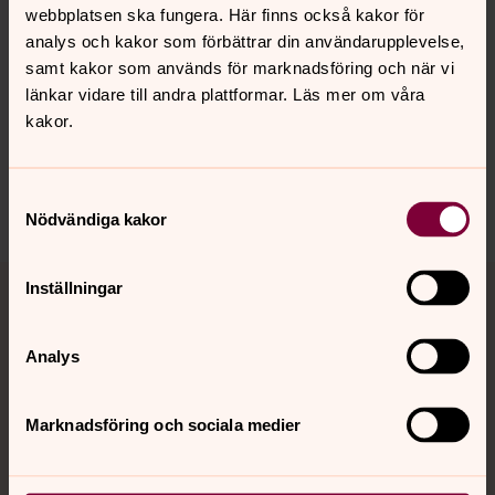
webbplatsen ska fungera. Här finns också kakor för
Senast ändrad 27 augusti 2024
analys och kakor som förbättrar din användarupplevelse,
Synpunkter eller frågor på sidans
samt kakor som används för marknadsföring och när vi
innehåll?
länkar vidare till andra plattformar. Läs mer om våra
kakor.
visby.domkyrko@svenskakyrkan.se
Dela
Samtyckesval
Nödvändiga kakor
Tillbaka till toppen
Tillbaka till innehållet
Inställningar
Analys
Kontakt
Marknadsföring och sociala medier
Kalender