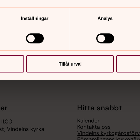
nnehåll?
Inställningar
Analys
Tillåt urval
er
Hitta snabbt
Kalender
 11.00
Kontakta oss
t, Vindelns kyrka
Vindelns kyrkogårdsförv
Församlingens kyrkogår