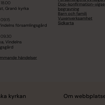
 18.00
Dop-konfirmation-vigse
st, Granö kyrka
begravning
Barn och familj
Vuxenverksamhet
 09.15
Sidkarta
Vindelns församlingsgård
i 09.30
ka, Vindelns
ngsgård
kommande händelser
ka kyrkan
Om webbplats