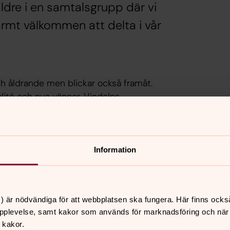
äldre i en samtalsgrupp där vi
armt välkommen att delta i vår
h åldrande men blickar också framåt.
alité och nya vänner. Vindelns
0 gånger med start 21 september. Vi
Information
aila till:
lena.eklund@svenskakyrkan.se
) är nödvändiga för att webbplatsen ska fungera. Här finns ocks
pplevelse, samt kakor som används för marknadsföring och när vi
 kakor.