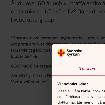
Är du över 60 år och vill träffa andra 
delar minnen från våra liv? Då är du v
livsberättargrupp!
Vi samtalar om barndom, ungdomstid, vuxenliv oc
Att prata om livet tillsammans kan ge ökad livskv
församlingsgård, torsdagar varje vecka kl 13-15, 1
bjuder på fika.
OBS! Max 8 deltagare.
Samtycke
Anmäl dig till Lena Eklund, tfn 0933- 143 07 eller m
Varmt välkommen!
Vi använder kakor
Vissa av våra kakor (cookies
som förbättrar din användaru
plattformar. Läs mer om våra