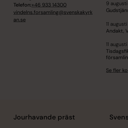
9 augusti
Telefon:
+46 933 14300
Gudstjän
vindelns.forsamling@svenskakyrk
an.se
11 augusti
Andakt, 
11 august
Tisdagsfi
församli
Se fler 
Jourhavande präst
Svens