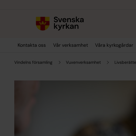
Till innehållet
Till undermeny
Kontakta oss
Vår verksamhet
Våra kyrkogårdar
Vindelns församling
Vuxenverksamhet
Livsberätt