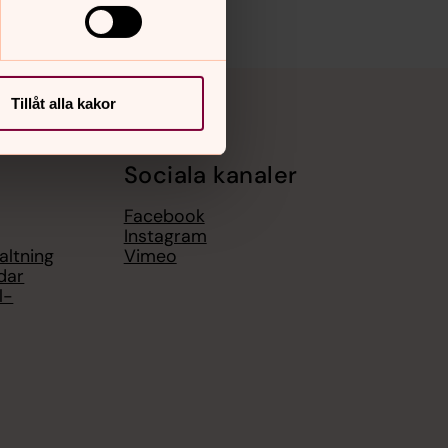
Tillåt alla kakor
Sociala kanaler
Facebook
Instagram
altning
Vimeo
dar
l-