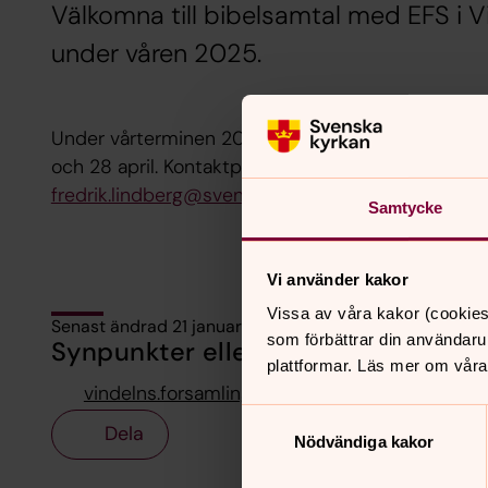
Välkomna till bibelsamtal med EFS i 
under våren 2025.
Under vårterminen 2025 träffas vi kl 18.30 följand
och 28 april. Kontaktperson är Karl-Fredrik Lindb
fredrik.lindberg@svenskakyrkan.se
Samtycke
Vi använder kakor
Vissa av våra kakor (cookies
Senast ändrad 21 januari 2025
som förbättrar din användaru
Synpunkter eller frågor på sidans i
plattformar. Läs mer om våra
vindelns.forsamling@svenskakyrkan.se
Samtyckesval
Dela
Nödvändiga kakor