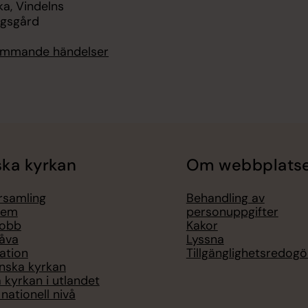
ka, Vindelns
ngsgård
kommande händelser
ka kyrkan
Om webbplats
örsamling
Behandling av
lem
personuppgifter
jobb
Kakor
åva
Lyssna
ation
Tillgänglighetsredogö
nska kyrkan
 kyrkan i utlandet
nationell nivå