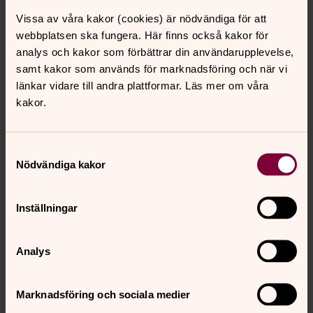
Vissa av våra kakor (cookies) är nödvändiga för att
webbplatsen ska fungera. Här finns också kakor för
analys och kakor som förbättrar din användarupplevelse,
samt kakor som används för marknadsföring och när vi
länkar vidare till andra plattformar. Läs mer om våra
kakor.
Martina Rung
Diakoniassistent, Barn- och ungdomsledare,
Västerlövsta pastorat
Samtyckesval
Nödvändiga kakor
Direkt:
0224-31680
martina.rung@svenskakyrkan.se
E-post:
Inställningar
Mer om Martina Rung
Har hand om pastoratets diakonala uppgifter,
Analys
alltifrån att arrangera fester till att besöka våra
äldre församlingsbor. Ansvarar för sopplunchen och
Marknadsföring och sociala medier
är även involverad i några av våra barngrupper.