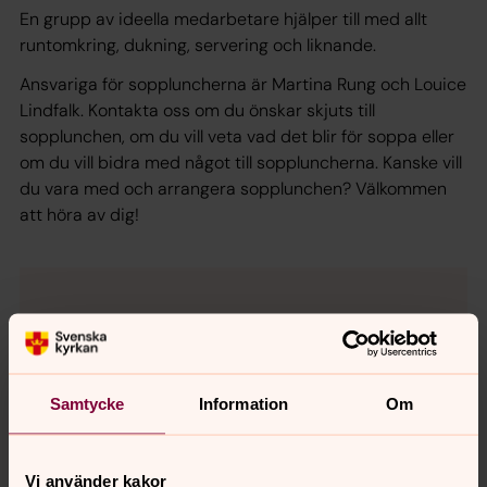
En grupp av ideella medarbetare hjälper till med allt
runtomkring, dukning, servering och liknande.
Ansvariga för soppluncherna är Martina Rung och Louice
Lindfalk. Kontakta oss om du önskar skjuts till
sopplunchen, om du vill veta vad det blir för soppa eller
om du vill bidra med något till soppluncherna. Kanske vill
du vara med och arrangera sopplunchen? Välkommen
att höra av dig!
Samtycke
Information
Om
Vi använder kakor