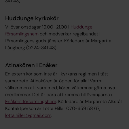
341 43).
Huddunge kyrkokör
Vi övar onsdagar 19.00–21.00 i
Huddunge
församlingshem
och medverkar regelbundet i
församlingens gudstjänster. Körledare är Margarita
Långberg (0224-341 43).
Atinakören i Enåker
En extern kör som inte är i kyrkans regi men i tätt
samarbete. Atinakören är öppen för alla! Varmt
välkommen att vara med, kören välkomnar gärna nya
medlemmar. Det är bara att komma till övningarna i
Enåkers församlingshem
. Körledare är Margareta Alkstål.
Kontaktperson är Lotta Hiller 070-659 58 67,
lotta.hiller@gmail.com
.