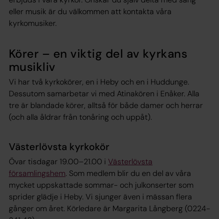
eller musik är du välkommen att kontakta våra
kyrkomusiker.
Körer – en viktig del av kyrkans
musikliv
Vi har två kyrkokörer, en i Heby och en i Huddunge.
Dessutom samarbetar vi med Atinakören i Enåker. Alla
tre är blandade körer, alltså för både damer och herrar
(och alla åldrar från tonåring och uppåt).
Västerlövsta kyrkokör
Övar tisdagar 19.00–21.00 i
Västerlövsta
församlingshem
. Som medlem blir du en del av våra
mycket uppskattade sommar- och julkonserter som
sprider glädje i Heby. Vi sjunger även i mässan flera
gånger om året. Körledare är Margarita Långberg (0224-