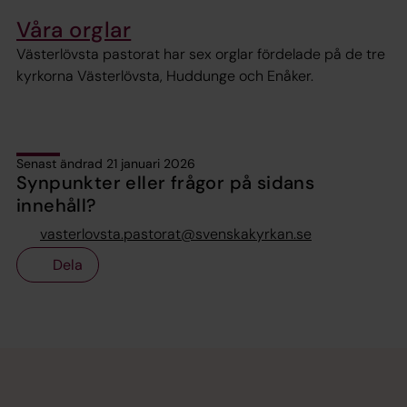
Våra orglar
Västerlövsta pastorat har sex orglar fördelade på de tre
kyrkorna Västerlövsta, Huddunge och Enåker.
Senast ändrad 21 januari 2026
Synpunkter eller frågor på sidans
innehåll?
vasterlovsta.pastorat@svenskakyrkan.se
Dela
Tillbaka till toppen
Tillbaka till innehållet