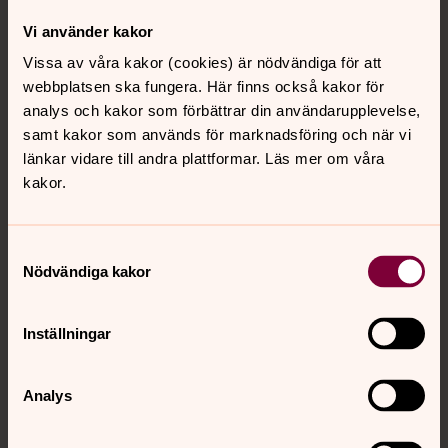
Vi använder kakor
Mässa med musik, Rickert Olzon, sång
Vissa av våra kakor (cookies) är nödvändiga för att
webbplatsen ska fungera. Här finns också kakor för
söndag 16 augusti 2026
·
10.00
–
11.00
analys och kakor som förbättrar din användarupplevelse,
Västerlövsta kyrka
samt kakor som används för marknadsföring och när vi
Rickert Olzon är inte bara kyrkorådets ordförande,
länkar vidare till andra plattformar. Läs mer om våra
fd säkerhetsskyddschef och engagerad i
kakor.
kommunpolitiken, utan även begåvad med en
vacker tenorstämma. I denna mässa får vi ta del av
den sistnämnda.
Samtyckesval
Nödvändiga kakor
Mässa med musik: Emanuel Burwick,
Inställningar
elgitarr och Josephine Skoglund, sång
söndag 23 augusti 2026
·
10.00
–
11.00
Analys
Västerlövsta kyrka
Majo är en glad duo bestående av Emanuel Burwick