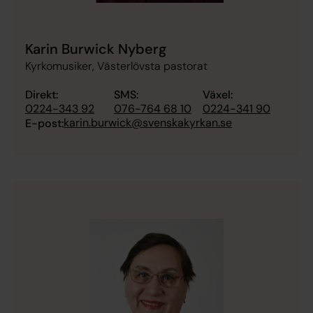
Karin Burwick Nyberg
Kyrkomusiker, Västerlövsta pastorat
Direkt:
SMS:
Växel:
0224-343 92
076-764 68 10
0224-341 90
karin.burwick@svenskakyrkan.se
E-post: