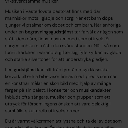
yrkesverksamma musiker.
Musiken i Västerlövsta pastorat finns med där
människor möts i glädje och sorg: När ett barn
döps
sjunger vi psalmer om dopet och om barn. När anhöriga
under en
begravningsgudstjänst
tar farväl av någon som
stått dem nära, finns musiken med som uttryck för
sorgen och som tröst i den svåra stunden. När två som
funnit kärleken i varandra
gifter sig
, fylls kyrkan av glada
och starka silvertoner för att understryka glädjen.
I en
gudstjänst
kan allt från fyrstämmiga klassiska
körverk till enkla bibelvisor finnas med, precis som när
en konstnär målar en skön bild med hjälp av många
färger på sin palett. I
konserter
och
musikandakter
inbjuds ofta sångare, musiker och grupper som ett
uttryck för församlingens önskan att vara delaktig i
samhällets kulturella uttrycksformer.
Du är varmt välkommen att lyssna och ta del av det som
erbjuds i våra kyrkor. Önskar du själv delta med sång