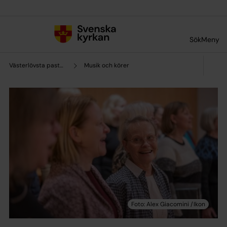
Till innehållet
Till undermeny
Sök
Meny
Västerlövsta pastorat
Musik och körer