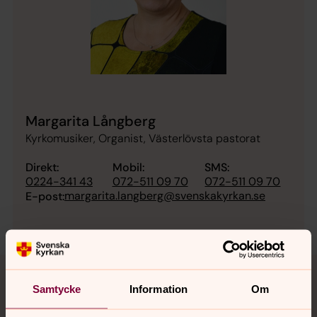
Margarita Långberg
Kyrkomusiker, Organist, Västerlövsta pastorat
Direkt:
Mobil:
SMS:
0224-341 43
072-511 09 70
072-511 09 70
margarita.langberg@svenskakyrkan.se
E-post:
Samtycke
Information
Om
Kommande musikevenemang