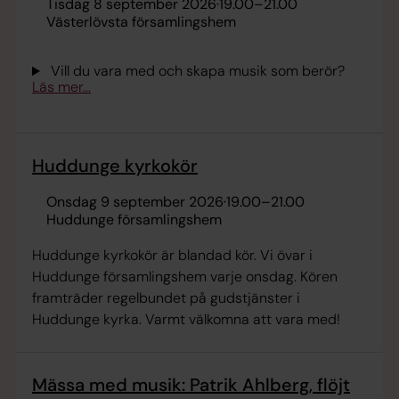
tisdag 8 september 2026
·
19.00
–
21.00
Västerlövsta församlingshem
Vill du vara med och skapa musik som berör?
Läs mer...
Huddunge kyrkokör
onsdag 9 september 2026
·
19.00
–
21.00
Huddunge församlingshem
Huddunge kyrkokör är blandad kör. Vi övar i
Huddunge församlingshem varje onsdag. Kören
framträder regelbundet på gudstjänster i
Huddunge kyrka. Varmt välkomna att vara med!
Mässa med musik: Patrik Ahlberg, flöjt