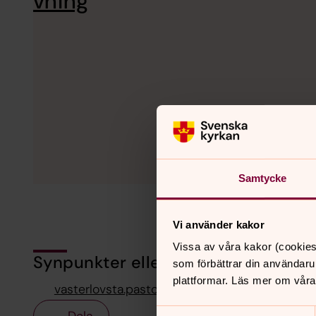
vning
Samtycke
Vi använder kakor
Vissa av våra kakor (cookies
Synpunkter eller frågor på sidans i
som förbättrar din användaru
plattformar. Läs mer om våra
vasterlovsta.pastorat@svenskakyrkan.se
Samtyckesval