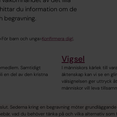
 välkomnandet av det lilla
är hittar du information om de
ch begravning.
>För barn och unga>
Konfirmera dig!
.
Vigsel
ljemedlem. Samtidigt
I människors kärlek till va
i en del av den kristna
äktenskap kan vi se en gli
välsignelsen ger uttryck åt
människor vill leva tillsam
vets slut. Sederna kring en begravning möter grundläggand
bär, vad du behöver tänka på och vilka alternativ som f