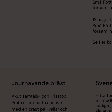
Små Fötte
församli
13 august
Små Fötte
församli
Se fler 
Jourhavande präst
Svens
Hitta f
Akut samtals- och krisstöd.
Bli med
Prata eller chatta anonymt
Lediga 
med en präst på kvällar och
Ge en g