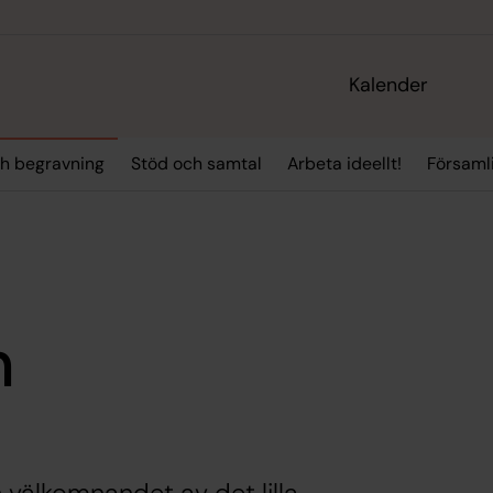
Kalender
ch begravning
Stöd och samtal
Arbeta ideellt!
Församli
h