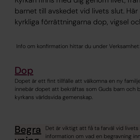
Kyrkan finns med dig genom livet, från
barnet till avskedet vid livets slut. H
kyrkliga förrättningarna dop, vigsel o
Info om konfirmation hittar du under Verksamhet
Dop
Dopet är ett fint tillfälle att välkomna en ny fami
innebär dopet att bekräftas som Guds barn och bl
kyrkans världsvida gemenskap.
Begra
Det är viktigt att få ta farväl vid li
information om vad en begravning inne