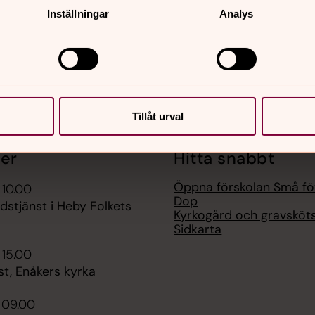
Inställningar
Analys
Tillåt urval
er
Hitta snabbt
Öppna förskolan Små fö
 10.00
Dop
udstjänst i Heby Folkets
Kyrkogård och gravsköts
Sidkarta
 15.00
t, Enåkers kyrka
i 09.00