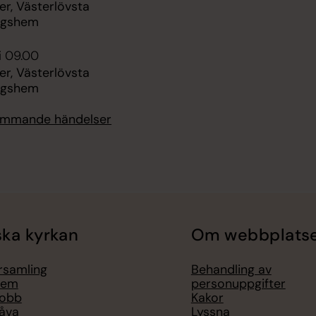
r, Västerlövsta
ngshem
i 09.00
r, Västerlövsta
ngshem
kommande händelser
ka kyrkan
Om webbplats
örsamling
Behandling av
lem
personuppgifter
jobb
Kakor
åva
Lyssna