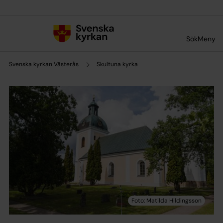
Till innehållet
Till undermeny
Sök
Meny
Svenska kyrkan Västerås
Skultuna kyrka