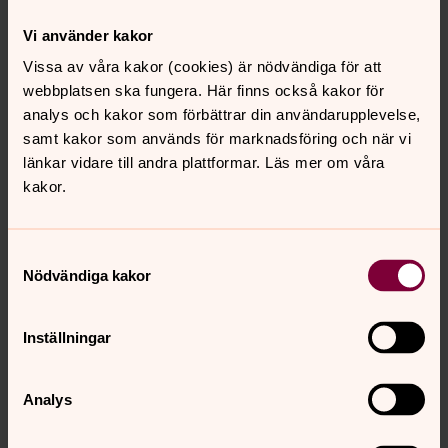
Vi använder kakor
Vissa av våra kakor (cookies) är nödvändiga för att
webbplatsen ska fungera. Här finns också kakor för
analys och kakor som förbättrar din användarupplevelse,
samt kakor som används för marknadsföring och när vi
länkar vidare till andra plattformar. Läs mer om våra
kakor.
Bild 1 av 1
Foto: Mathias Cederholm
Bårtäcke Skultuna kyrka
Samtyckesval
Nödvändiga kakor
Inställningar
Skultuna kyrkogård
Analys