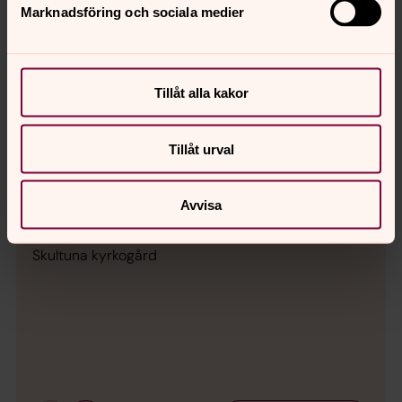
Marknadsföring och sociala medier
Tillåt alla kakor
Tillåt urval
Avvisa
Bild 1 av 10
Skultuna kyrkogård
Bild 
Skul