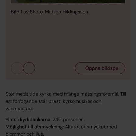
Bild 1 av 8
Foto: Matilda Hildingsson
Bild 
Öppna bildspel
Stor medeltida kyrka med många mässingsföremål. Till
ert förfogande står präst, kyrkomusiker och
vaktmästare.
Plats i kyrkbänkarna:
240 personer.
Möjlighet till utsmyckning:
Altaret är smyckat med
blommor och ljus.