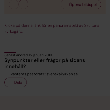
Öppna bildspel
Klicka på denna länk för en panoramabild av Skultuna
kyrkogård.
Senast ändrad 15 januari 2019
Synpunkter eller frågor på sidans
innehåll?
vasteras.pastorat@svenskakyrkan.se
Dela
Tillbaka till toppen
Tillbaka till innehållet